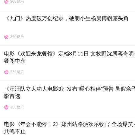
360娱乐
《九门》热度破万创纪录，硬朗小生杨昊博崭露头角
360娱乐
电影《欢迎来龙餐馆》定档8月11日 文牧野沈腾蒋奇明
餐闯中东
360娱乐
《汪汪队立大功大电影3》发布“暖心相伴”预告 暑假亲
影首选
360娱乐
电影《年会不能停！2》郑州站路演欢乐收官 全场爆笑
共鸣不止