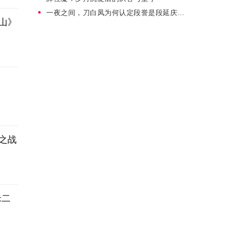
一夜之间，刀白凤为何认定段誉是段延庆之子？段正淳揭秘
山》
之战
米二