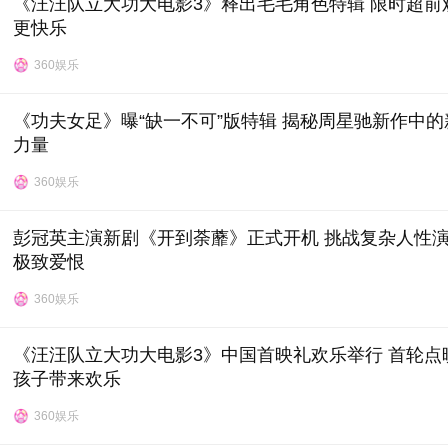
《汪汪队立大功大电影3》释出毛毛角色特辑 限时超前
更快乐
360娱乐
《功夫女足》曝“缺一不可”版特辑 揭秘周星驰新作中的
力量
360娱乐
彭冠英主演新剧《开到荼蘼》正式开机 挑战复杂人性
极致爱恨
360娱乐
《汪汪队立大功大电影3》中国首映礼欢乐举行 首轮点
孩子带来欢乐
360娱乐