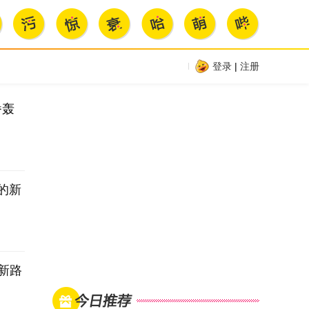
惊
衰
哈
萌
哔
登录
|
注册
番轰
的新
P新路