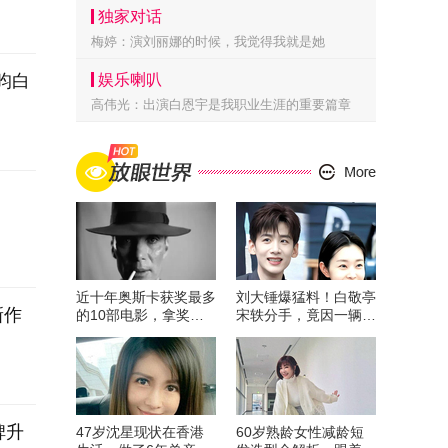
独家对话
梅婷：演刘丽娜的时候，我觉得我就是她
昀白
娱乐喇叭
高伟光：出演白恩宇是我职业生涯的重要篇章
近十年奥斯卡获奖最多
刘大锤爆猛料！白敬亭
新作
的10部电影，拿奖拿
宋轶分手，竟因一辆小
到手软！
板车？
碑升
47岁沈星现状在香港
60岁熟龄女性减龄短