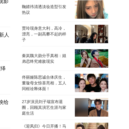
观影
鞠婧祎清透淡妆造型引发
热议
贾玲现身意大利，高冷，
漂亮，一副高攀不起的样
新人
子
秦岚魏大勋分手真相：姐
弟恋终究难敌现实
演绎
佟丽娅陈思诚合体庆生，
董璇母女惊喜亮相，五人
同框诠释体面！
映给
27岁演员刘子瑞宣布退
圈，回顾其演艺生涯与家
庭生活
《迎凤归》今日开播！马