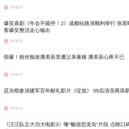
360娱乐
爆笑喜剧《年会不能停！2》成都站路演顺利举行 张若
客爆笑整活走心输出
360娱乐
惊爆！粉丝痴迷潘美辰竟遭父亲暴揍 潘美辰心疼不已
360娱乐
迟兴楷参演建军百年献礼影片《绽放》 05后演员再添
360娱乐
《汪汪队立大功大电影3》曝“畅游恐龙岛”片段 点映口