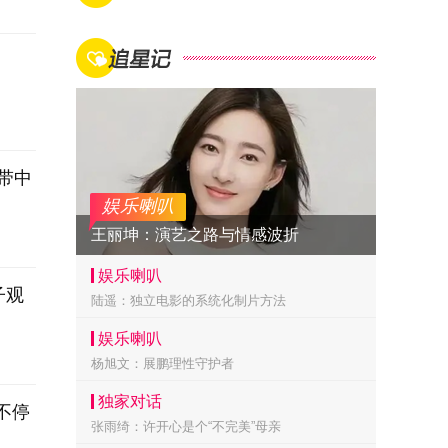
带中
娱乐喇叭
王丽坤：演艺之路与情感波折
娱乐喇叭
子观
陆遥：独立电影的系统化制片方法
娱乐喇叭
杨旭文：展鹏理性守护者
独家对话
不停
张雨绮：许开心是个“不完美”母亲