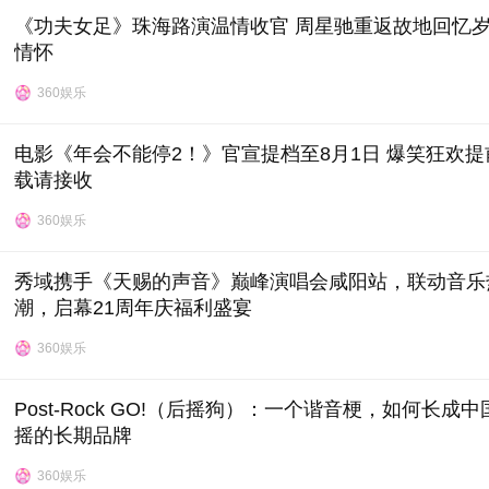
《功夫女足》珠海路演温情收官 周星驰重返故地回忆
情怀
360娱乐
电影《年会不能停2！》官宣提档至8月1日 爆笑狂欢提
载请接收
360娱乐
秀域携手《天赐的声音》巅峰演唱会咸阳站，联动音乐
潮，启幕21周年庆福利盛宴
360娱乐
Post-Rock GO!（后摇狗）：一个谐音梗，如何长成中
摇的长期品牌
360娱乐