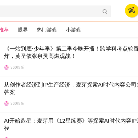
呵
污
推荐
眼界
热门游戏
小游戏
《一站到底·少年季》第二季今晚开播！跨学科考点轮
炸，黄圣依张泉灵高燃观战！
360娱乐
从创作者经济到IP生产经济，麦芽探索AI时代内容公司
答案
360娱乐
AI开始造星：麦芽用《12星练赛》等探索AI时代内容I
径