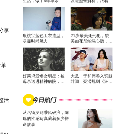
生活，做了6年单亲妈
发造型全解析，跟着陈
妈，把女儿养得真好
美凤学冻龄秘诀！
分享
殷桃宝蓝色卫衣造型，
21岁最美死刑犯，貌
尽显时尚魅力
美如花却蛇蝎心肠，为
何在临刑前露出惨淡微
笑
卡单
好莱坞最惨女明星：被
大瓜！于和伟卷入劈腿
母亲送进精神病院，
绯闻，疑潜规则《狂
20美元睡一次，监禁
飙》高启兰，王丽坤躺
11年
枪
整活
从岳绮罗到乘风破浪，陈
瑶的性感写真藏着多少拼
命故事