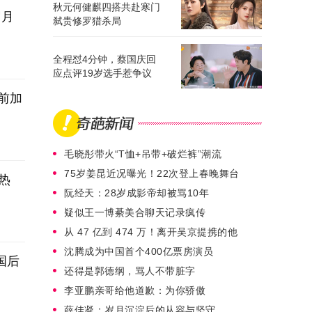
秋元何健麒四搭共赴寒门
岁月
弑贵修罗猎杀局
全程怼4分钟，蔡国庆回
应点评19岁选手惹争议
前加
毛晓彤带火“T恤+吊带+破烂裤”潮流
75岁姜昆近况曝光！22次登上春晚舞台
热
阮经天：28岁成影帝却被骂10年
疑似王一博綦美合聊天记录疯传
从 47 亿到 474 万！离开吴京提携的他
沈腾成为中国首个400亿票房演员
国后
还得是郭德纲，骂人不带脏字
李亚鹏亲哥给他道歉：为你骄傲
薛佳凝：岁月沉淀后的从容与坚守