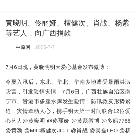
黄晓明、佟丽娅、檀健次、肖战、杨紫
等艺人，向广西捐款
中原网
2026-7-7
7月6日晚，黄晓明明天爱心基金发布微博：
今夏入汛后，东北、华北、华南多地遭受暴雨洪涝
灾害，引发险情灾情。7月6日，广西壮族自治区南
宁市、贵港市多座水库发生险情，防汛救灾形势紧
迫，灾情牵动人心，携手明天第一时间联合12位爱
心艺人@黄晓明 @佟丽娅 @黄磊微博 @多妈7788
@黄渤 @MIC檀健次JC-T @肖战 @吴磊LEO @杨