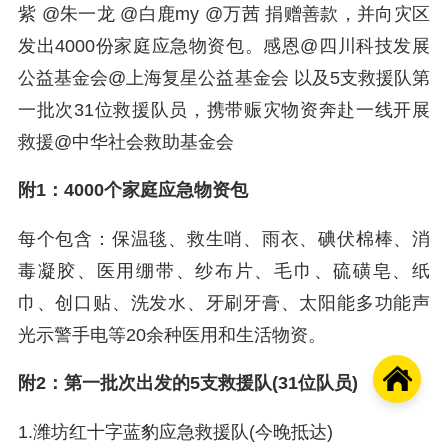
紫 @朱一龙 @白鹿my @万茜 捐赠善款，并向灾区
发出4000份家庭应急物资包。感恩@四川科技发展
公益基金会@上海复星公益基金会 以及5支救援队第
一批次31位救援队员，携带赈灾物资奔赴一线开展
救援@中华社会救助基金会
附1：4000个家庭应急物资包
每个包含：保温毯、救生哨、雨衣、碘伏棉棒、消
毒凝胶、医用绷带、纱布片、毛巾、硫磺皂、纸
巾、创口贴、洗发水、牙刷牙膏、太阳能多功能声
光示警手电等20余种医用和生活物资。

附2：第一批次出发的5支救援队(31位队员)
1.潍坊红十字蓝豹应急救援队(今晚抵达)