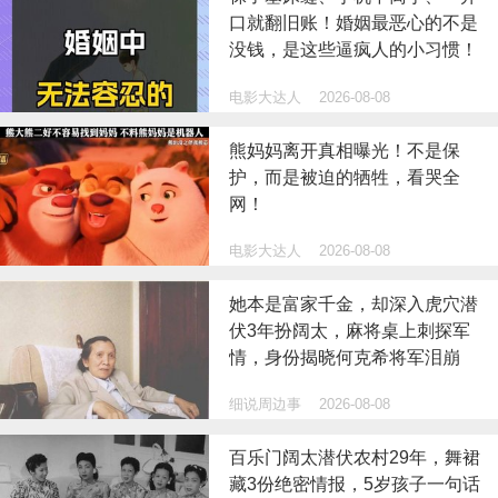
口就翻旧账！婚姻最恶心的不是
没钱，是这些逼疯人的小习惯！
电影大达人
2026-08-08
熊妈妈离开真相曝光！不是保
护，而是被迫的牺牲，看哭全
网！
电影大达人
2026-08-08
她本是富家千金，却深入虎穴潜
伏3年扮阔太，麻将桌上刺探军
情，身份揭晓何克希将军泪崩
细说周边事
2026-08-08
百乐门阔太潜伏农村29年，舞裙
藏3份绝密情报，5岁孩子一句话