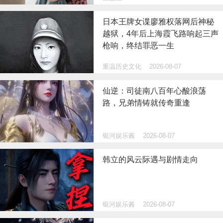
日本王牌女谍廖雅权落网后神秘
越狱，4年后上海霞飞路响起三声
枪响，终结罪恶一生
重温历史文化
2026-08-07
仙逆：司徒南八百年心酸浪荡
路，兄弟情铸就传奇重逢
银河娱乐酱
2026-08-07
韩立的风云际遇与剧情走向
银河娱乐酱
2026-08-07