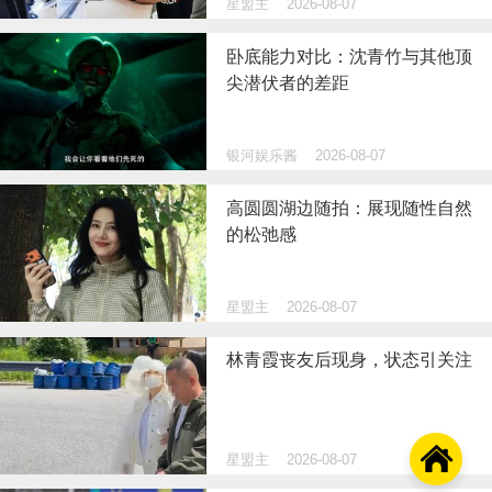
星盟主
2026-08-07
卧底能力对比：沈青竹与其他顶
尖潜伏者的差距
银河娱乐酱
2026-08-07
高圆圆湖边随拍：展现随性自然
的松弛感
星盟主
2026-08-07
林青霞丧友后现身，状态引关注

星盟主
2026-08-07