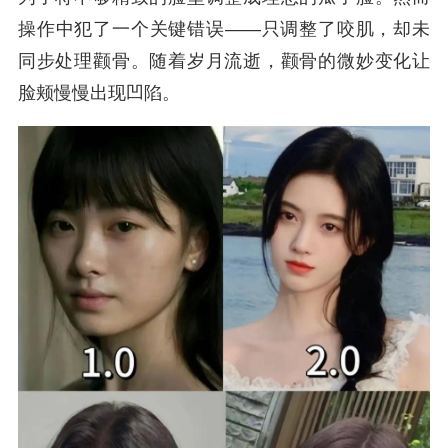
操作中犯了一个关键错误——只调整了咬肌，却未
同步处理颧骨。随着岁月流逝，颧骨的微妙变化让
脸颊慢慢出现凹陷。