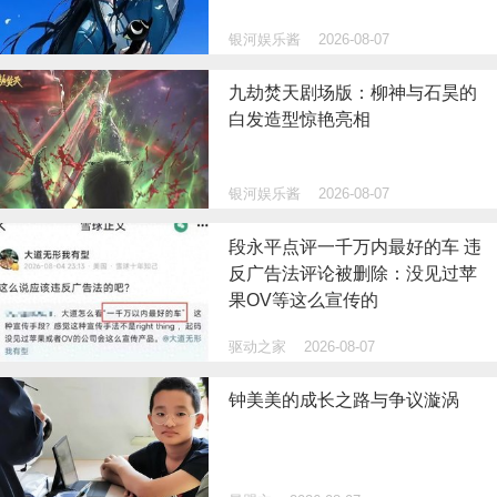
银河娱乐酱
2026-08-07
九劫焚天剧场版：柳神与石昊的
白发造型惊艳亮相
银河娱乐酱
2026-08-07
段永平点评一千万内最好的车 违
反广告法评论被删除：没见过苹
果OV等这么宣传的
驱动之家
2026-08-07
钟美美的成长之路与争议漩涡