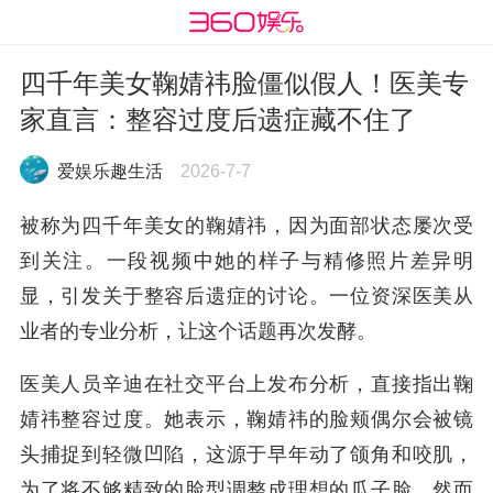
四千年美女鞠婧祎脸僵似假人！医美专
家直言：整容过度后遗症藏不住了
爱娱乐趣生活
2026-7-7
被称为四千年美女的鞠婧祎，因为面部状态屡次受
到关注。一段视频中她的样子与精修照片差异明
显，引发关于整容后遗症的讨论。一位资深医美从
业者的专业分析，让这个话题再次发酵。
医美人员辛迪在社交平台上发布分析，直接指出鞠
婧祎整容过度。她表示，鞠婧祎的脸颊偶尔会被镜
头捕捉到轻微凹陷，这源于早年动了颌角和咬肌，
为了将不够精致的脸型调整成理想的瓜子脸。然而