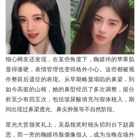
细心网友还发现，在某些角度下，鞠婧祎的苹果肌
显得僵硬，表情管理也变得格外小心。这些都被视
作整容后遗症的表现。从早期略显塌陷的鼻梁，到
如今高挺的山根，她的鼻型经历了多次调整，据分
析至少有四五次，包括玻尿酸填充与假体植入，期
间出现过鼻梁透光、鼻尖肿胀等不自然阶段。
星光大赏颁奖礼上，吴磊领奖时镜头切到台下赵露
思，而一旁的鞠婧祎脸僵像假人，成为当晚在场外