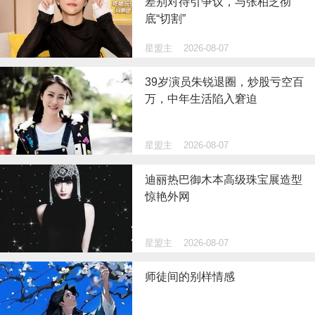
差别对待引争议，与张柏芝彻
底“切割”
星盟主
2026-08-07
39岁演员朱锐退圈，炒股亏空百
万，中年生活陷入窘迫
星盟主
2026-08-07
迪丽热巴御木本高级珠宝展造型
惊艳外网
星盟主
2026-08-07
师徒间的别样情感