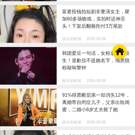
富婆投钱拍短剧非要演女主，硬
加60多场吻戏，实拍时还伸舌
头！下架后翻脸拒付3万尾款
娱乐的标签
2026-08-08

韩团爱豆一句话，女粉退圈又轻
生！道歉信不提她名字，塌房脱
粉敲响警钟
娱乐的标签
2026-08-08
91%得票断层第一却消失12年，
离婚带自闭症儿子，父亲出轨闺
蜜，二婚小8岁丈夫救了她
娱乐的标签
2026-08-08