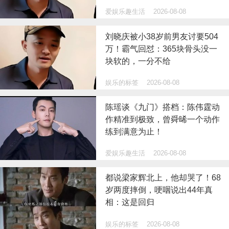
爱娱乐趣生活
2026-08-08
刘晓庆被小38岁前男友讨要504
万！霸气回怼：365块骨头没一
块软的，一分不给
娱乐的标签
2026-08-08
陈瑶谈《九门》搭档：陈伟霆动
作精准到极致，曾舜晞一个动作
练到满意为止！
爱娱乐趣生活
2026-08-08
都说梁家辉北上，他却哭了！68
岁两度摔倒，哽咽说出44年真
相：这是回归
娱乐的标签
2026-08-08