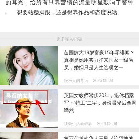
的耳光，给所有只靠营销的流量明星敲响了警钟
——想要站稳脚跟，还是得靠作品和态度说话。
更多精彩内容
苗圃嫁大19岁富豪15年零绯闻？
真相是她用实力挣来国家一级演
员，婚姻只是人生选项之一
娱乐人的背后
2026-08-08
英国女教师潜伏20年，退休档案
写下“特工”二字，身份曝光后全网
哗然
社会生活新鲜事
2026-08-08
第五代越南华人三刷《给阿嬷的