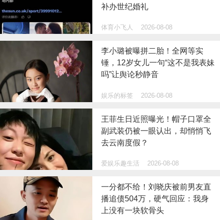
补办世纪婚礼
体育小飞人
2026-08-08
李小璐被曝拼二胎！全网等实
锤，12岁女儿一句“这不是我表妹
吗”让舆论秒静音
娱乐的标签
2026-08-08
王菲生日近照曝光！帽子口罩全
副武装仍被一眼认出，却悄悄飞
去云南度假？
爱娱乐趣生活
2026-08-08
一分都不给！刘晓庆被前男友直
播追债504万，硬气回应：我身
上没有一块软骨头