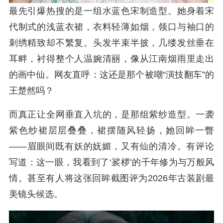
最先引爆热搜的是一组水蓝色宋制造型。她身着宋
代制式的浅蓝衣裙，衣料轻薄如烟，领口与袖口的
刺绣精致却不繁复。头发半束半披，几缕发丝垂在
耳畔，衬得整个人温婉清丽，像从江南烟雨里走出
的画中仙。网友直呼：这还是那个被嘲“演技翻车”的
王楚然吗？
而真正让全网垂直入坑的，是那组紫纱造型。一袭
紫色纱裙层层叠叠，裙摆随风轻扬，她回眸一瞥
——眉眼间既有妖的妩媚，又有仙的清冷。有评论
写道：这一眼，我看到了‘裟椤’的千年修为与万般风
情。甚至有人将这张回眸截图评为2026年古装剧最
美镜头候选。