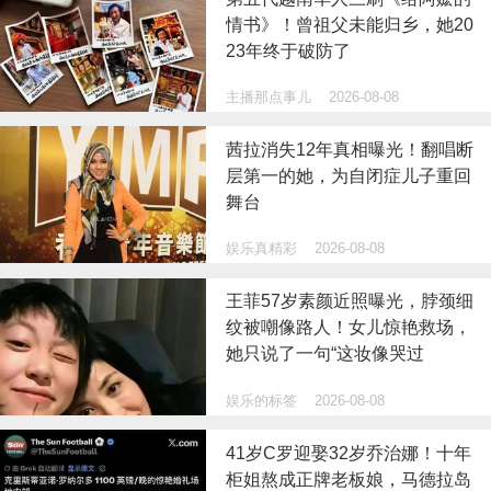
情书》！曾祖父未能归乡，她20
23年终于破防了
主播那点事儿
2026-08-08
茜拉消失12年真相曝光！翻唱断
层第一的她，为自闭症儿子重回
舞台
娱乐真精彩
2026-08-08
王菲57岁素颜近照曝光，脖颈细
纹被嘲像路人！女儿惊艳救场，
她只说了一句“这妆像哭过
娱乐的标签
2026-08-08
41岁C罗迎娶32岁乔治娜！十年
柜姐熬成正牌老板娘，马德拉岛