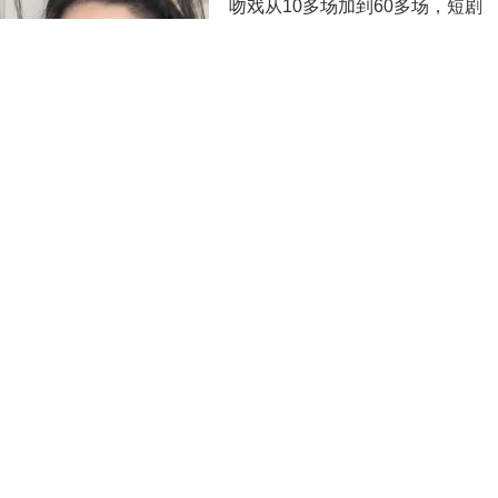
吻戏从10多场加到60多场，短剧
男演员控诉富婆投资方伸舌头，
全网炸锅
主播那点事儿
2026-08-08
16岁王橹杰被曝私联粉丝，全网
开骂！防沉迷系统反成打脸铁
证，这瓜还没完
娱乐的标签
2026-08-08
60多场吻戏删到只剩渣！短剧男
演员自曝被富婆投资方强加戏，
剧集上线即下架，这也给整个行
业敲响了警钟
娱乐的标签
2026-08-08
点击查看更多>