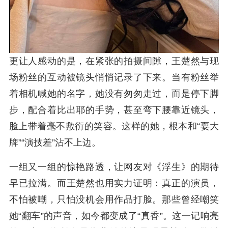
更让人感动的是，在紧张的拍摄间隙，王楚然与现
场粉丝的互动被镜头悄悄记录了下来。当有粉丝举
着相机喊她的名字，她没有匆匆走过，而是停下脚
步，配合着比出耶的手势，甚至弯下腰靠近镜头，
脸上带着毫不敷衍的笑容。这样的她，根本和“耍大
牌”“演技差”沾不上边。
一组又一组的惊艳路透，让网友对《浮生》的期待
早已拉满。而王楚然也用实力证明：真正的演员，
不怕被嘲，只怕没机会用作品打脸。那些曾经嘲笑
她“翻车”的声音，如今都变成了“真香”。这一记响亮