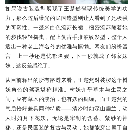
如果说古装造型展现了王楚然驾驭传统美学的功
力，那么随后曝光的民国造型则让人看到了她极强
的可塑性。一袭米白色流苏长裙，细密流苏随着她
的步伐轻轻摇曳，配上复古手推波纹发型，整个人
透出一种老上海名伶的优雅与慵懒。网友们纷纷留
言：上一秒还是忧郁名媛，下一秒就成了邻家妹
妹，这反差感绝了。
从目前释出的所有路透来看，王楚然对裟椤这个树
妖角色的驾驭堪称精准。树妖介乎草木与生灵之
间，应有草木的淡泊，也有妖的痴缠。而王楚然的
气质恰好兼具两种特质——清冷时如深山幽兰，动
人时如月下花妖。无论是宋制的含蓄、紫纱的神
秘，还是民国装的复古与灵动，她都能穿出属于自