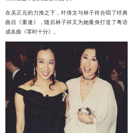
在吴正元的力推之下，叶倩文与林子祥合唱了经典
曲目《重逢》，随后林子祥又为她量身打造了粤语
成名曲《零时十分》。