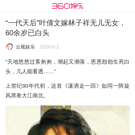
“一代天后”叶倩文嫁林子祥无儿无女，
60余岁已白头
云视娱乐
2026-6-2
“天地悠悠过客匆匆，潮起又潮落，恩恩怨怨生死白
头，几人能看透……”
上世纪90年代初，这首《潇洒走一回》如同一阵旋
风席卷大江南北。