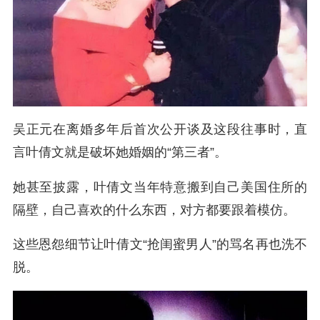
吴正元在离婚多年后首次公开谈及这段往事时，直
言叶倩文就是破坏她婚姻的“第三者”。
她甚至披露，叶倩文当年特意搬到自己美国住所的
隔壁，自己喜欢的什么东西，对方都要跟着模仿。
这些恩怨细节让叶倩文“抢闺蜜男人”的骂名再也洗不
脱。