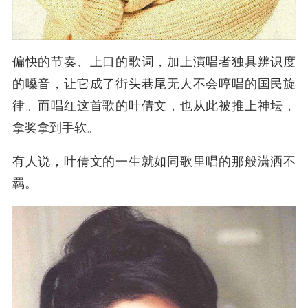
偏快的节奏、上口的歌词，加上演唱者独具辨识度
的嗓音，让它成了街头巷尾无人不会哼唱的国民旋
律。而唱红这首歌的叶倩文，也从此被推上神坛，
拿奖拿到手软。
有人说，叶倩文的一生就如同歌里唱的那般潇洒不
羁。