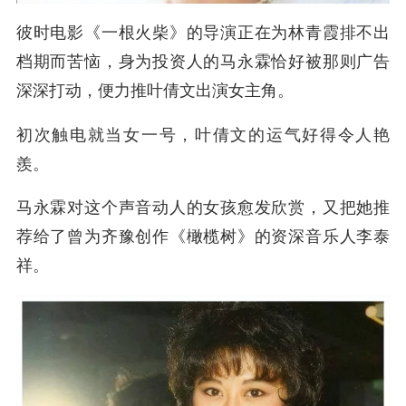
彼时电影《一根火柴》的导演正在为林青霞排不出
档期而苦恼，身为投资人的马永霖恰好被那则广告
深深打动，便力推叶倩文出演女主角。
初次触电就当女一号，叶倩文的运气好得令人艳
羨。
马永霖对这个声音动人的女孩愈发欣赏，又把她推
荐给了曾为齐豫创作《橄榄树》的资深音乐人李泰
祥。