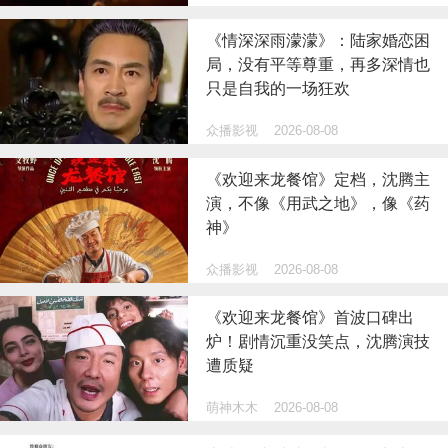
《情深深雨濛濛》：陆家婚恋困
局，没有平等尊重，再多深情也
只是自我的一场狂欢
众播影视
2026-08-08
《欢迎来龙餐馆》定档，沈腾主
演，不像《用武之地》，像《药
神》
众播影视
2026-08-08
《欢迎来龙餐馆》首波口碑出
炉！剧情沉重没笑点，沈腾演技
遭质疑
萌神木木
2026-08-08