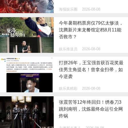
海报娱乐圈
2026-08-08
今年暑期档票房仅79亿太惨淡，
沈腾新片来龙餐馆定档8月11能
否救市？
娱乐推送员
2026-08-08
打拼26年，王宝强首获百花奖最
佳男主角提名！曾拿金扫帚，如
今逆袭
娱乐真精彩
2026-08-08
张震苦等12年终回归！绣春刀3
跳到南明，沈炼最终命运引全网
炸锅