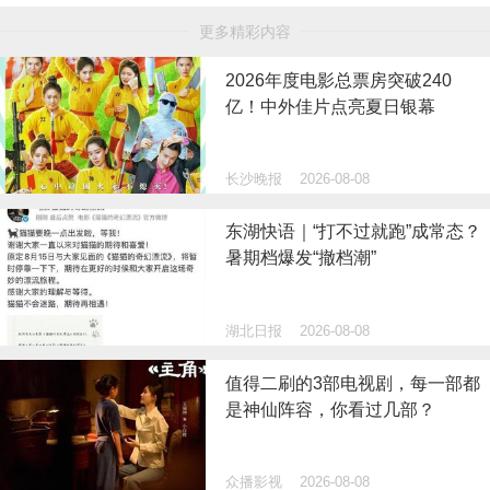
更多精彩内容
2026年度电影总票房突破240
亿！中外佳片点亮夏日银幕
长沙晚报
2026-08-08
东湖快语｜“打不过就跑”成常态？
暑期档爆发“撤档潮”
湖北日报
2026-08-08
值得二刷的3部电视剧，每一部都
是神仙阵容，你看过几部？
众播影视
2026-08-08