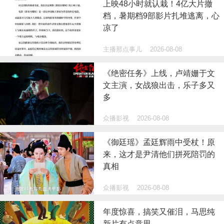
上映48小时就认栽！4亿大片撤
档，暑期档9部影片扎堆逃离，心
凉了
主播那点事儿
2026-08-08
《绝密任务》上线，卢靖姗于文
文主演，女战狼出击，乐子多又
多
众播影视
2026-08-08
《御廷瑶》孟廷辉雨中受杖！原
来，这才是尹清他们拼死陪罚的
真相
众播影视
2026-08-08
年度惊喜，搞笑又催泪，马思纯
新片有点意思