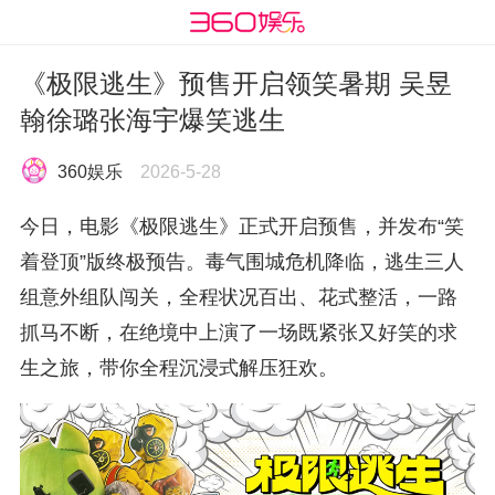
《极限逃生》预售开启领笑暑期 吴昱
翰徐璐张海宇爆笑逃生
360娱乐
2026-5-28
今日，电影《极限逃生》正式开启预售，并发布“笑
着登顶”版终极预告。毒气围城危机降临，逃生三人
组意外组队闯关，全程状况百出、花式整活，一路
抓马不断，在绝境中上演了一场既紧张又好笑的求
生之旅，带你全程沉浸式解压狂欢。