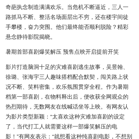
奇葩执念制造满满欢乐。当危机不断逼近，三人一
路抓马不断、整活名场面层出不穷，还在楼宇间徒
手攀楼，奋力突围。他们最终能否顺利脱险？精彩
悬念静待影院揭晓。
暑期首部喜剧爆笑解压 预售点映开启提前开笑
影片打造脑洞十足的灾难喜剧逃生故事，吴昱翰、
徐璐、张海宇三人趣味搭档配合默契，闯关路上状
况不断、笑料密集，欢乐氛围贯穿全程。作为暑期
档第一部喜剧，在物料释出后，便收获全网观众的
热烈期待，无数网友在线喊话坐等上映。有网友认
为影片类型新颖：“太喜欢这种灾难加喜剧的设定
了，当代打工人就需要这样一部爆笑解压的电
影！”有网友表示：“就想看这种纯喜剧电影，不想别