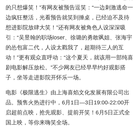
的只想爆笑！”有网友被预告逗笑：“一边刺激逃命一
边疯狂整活，光看预告就笑到捶桌，已经迫不及待
想进影院放肆大笑！”还有网友被角色人设深深吸
引：“吴昱翰的职场loser、徐璐的勇敢飒姐、张海宇
的怂包富二代，人设太戳我了，超期待三人的互
动！”更有观众直呼动：“这个夏天，就该用一部纯喜
剧电影解压放松。”不少网友已经早早约好观影搭
子，坐等走进影院开怀乐一场。
电影《极限逃生》由上海喜焰文化发展有限公司出
品。预售火热进行中，6月1日—3日19:00-22:00开
启超前点映，抢先观影、提前开笑！6月5日正式全
国上映，等你来嗨笑全场。