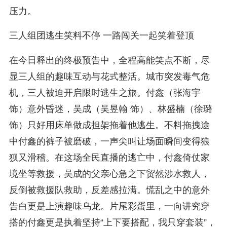
压力。
三人组团逃生笑料不停 一路闯关一起笑着登顶
在今日释出的终极预告中，全程高能笑点不断，尽
显三人组的趣味互动与花式整活。城市突发毒气危
机，三人被迫开启限时逃生之旅。付鑫（张海宇
饰）意外昏迷，吴成（吴昱翰 饰）、林盛楠（徐璐
饰）只好用床单做成担架拖着他逃生。不料拖拽途
中付鑫的裤子被磨破，一声尖叫让场面瞬间变得狼
狈又滑稽。在这场全民直播的逃亡中，付鑫倚仗家
境坐等救援，吴成的父亲心急之下贸然涉水救人，
反倒被救援队救助，反差感拉满。慌乱之中的意外
告白更是上演趣味乌龙。片尾彩蛋里，一向讲究穿
搭的付鑫更是执着坚持“上下要搭配，我只穿套装”，