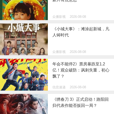
众播影视
2026-08-08
《小城大事》：滩涂起新城，凡
人铸时代
众播影视
2026-08-08
年会不能停2》票房暴跌至1.2
亿！观众破防：讽刺失重，初心
飘了？
信息速递
2026-08-08
《绣春刀 3》正式启动！路阳回
归代表作能否扳回一局？