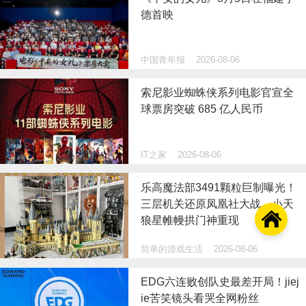
德首映
中国青年报
2026-08-06
索尼影业蜘蛛侠系列电影官宣全
球票房突破 685 亿人民币
IT之家
2026-08-06
乐高魔法部3491颗粒巨制曝光！
三层机关还原凤凰社大战，小天

狼星帷幔拱门神重现
简单的游戏生活
2026-08-06
EDG六连败创队史最差开局！jiej
ie苦笑镜头看哭全网粉丝