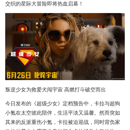
交织的星际大冒险即将热血启幕！
叛逆少女为救爱犬闯宇宙 高燃打斗破空而出
今日发布的《超级少女》定档预告中，卡拉与超狗
小氪在太空彼此陪伴，生活平淡又温馨。然而突如
其来的反派重伤小氪，卡拉被迫迎战，同时背负家