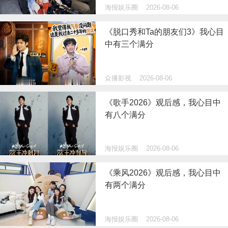
海报娱乐圈
2026-08-06
《脱口秀和Ta的朋友们3》我心目
中有三个满分
众播影视
2026-08-06
《歌手2026》观后感，我心目中
有八个满分
海报娱乐圈
2026-08-06
《乘风2026》观后感，我心目中
有两个满分
海报娱乐圈
2026-08-06