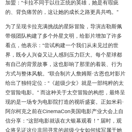
加盟：“卡拉不同于以往正统的英雄，她是有瑕疵
的、背负痛苦的，这让她的成长之路更具共鸣。”
为了呈现卡拉充满挑战的星际冒险，导演吉勒斯佩
带领团队构建了多个外星文明，给影片增加了许多
看点，他表示：“尝试构建一个我们从未见过的世
界，既令人兴奋又让人感到压力巨大。每个星球都
有自己的背景故事，这也影响了那里的着装、行为
方式与整体风貌。”联合制片人詹姆斯·古恩也对影片
给出了独特定位：“《超级少女》就是一部纯粹的太
空冒险电影。” 而这种关于太空冒险的构想，最终呈
现的是一场专为电影院打造的视听盛宴。正如米莉·
阿尔柯克之前在CinemaCon美国电影产业大会上自
信分享：“这部电影就该在大银幕观看！” 届时，观
众将见证这位非同寻常的超级少女如何续写属于她