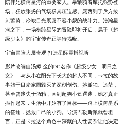
陪伴她横跨星河的重要家人。暴狼骑着摩托强势登
场，狂放张扬的气场极具压迫感。露西则于后方拔
剑蓄势，冷峻目光展露不容小觑的战斗力。浩瀚星
河之下，一场横跨星际的冒险即将开启，属于《超
级少女》的宇宙传奇正等待揭晓。
宇宙冒险大展奇观 打造星际震撼视听
影片改编自汤姆·金的DC名作《超级少女：明日之
女》。与从小在阳光下长大的超人不同，卡拉的故
事始于目睹家园毁灭的深刻创伤。她孤独、迷茫，
甚至曾迷失于酒精，直到超狗小氪遇袭，她才真正
振作起来，生活中开始有了目标——踏上横跨星系
的征途，拯救自己的小狗。导演吉勒斯佩就曾坦
言，正是卡拉这个角色中深藏的人性复杂让他决定