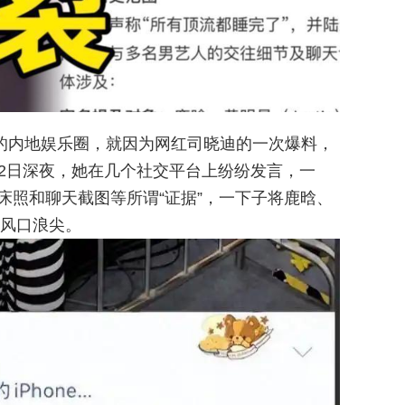
年的内地娱乐圈，就因为网红司晓迪的一次爆料，
月2日深夜，她在几个社交平台上纷纷发言，一
码床照和聊天截图等所谓“证据”，一下子将鹿晗、
风口浪尖。