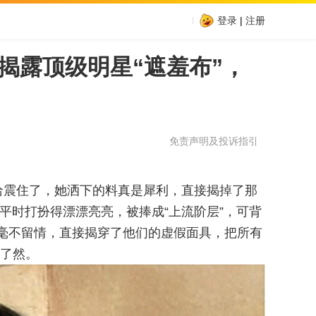
登录
|
注册
揭露顶级明星“遮羞布”，
免责声明及投诉指引
给震住了，她洒下的料真是犀利，直接揭掉了那
人平时打扮得漂漂亮亮，被捧成“上流阶层”，可背
迪毫不留情，直接揭穿了他们的虚假面具，把所有
了然。