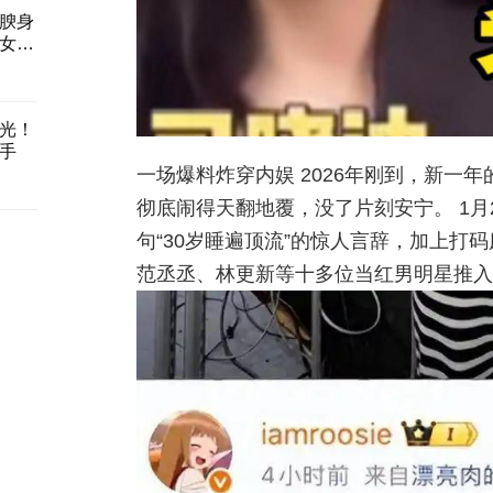
腴身
女
光！
手
一场爆料炸穿内娱 2026年刚到，新一
彻底闹得天翻地覆，没了片刻安宁。 1
句“30岁睡遍顶流”的惊人言辞，加上打
范丞丞、林更新等十多位当红男明星推入