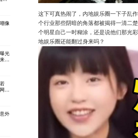
这下可真热闹了，内地娱乐圈一下子乱作
个行业那些阴暗的角落都被揭得一清二楚
嘲像
个明星自己一时糊涂，还是说他们那光彩
地娱乐圈还能翻过身来吗？
曝光
来
若
网
意外