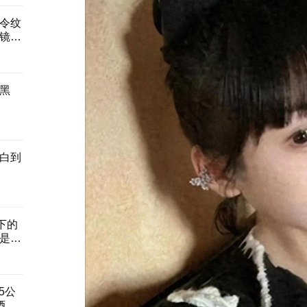
令纹
镜碎
黑
白到
下的
是白
5公
酒