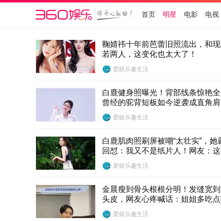
首页
明星
电影
电视
鞠婧祎十年前芭蕾旧照流出，和现
若两人，这变化也太大了！
爱娱乐趣生活
白鹿健身照曝光！背部线条惊艳全
曾经的驼背短板如今逆袭成直角肩
爱娱乐趣生活
白鹿肌肉照刷屏被嘲“太壮实”，她
回怼：我又不是纸片人！网友：这
才带劲
爱娱乐趣生活
金晨瘦到骨头根根分明！发缝宽到
头皮，网友心疼喊话：姐姐多吃点
爱娱乐趣生活