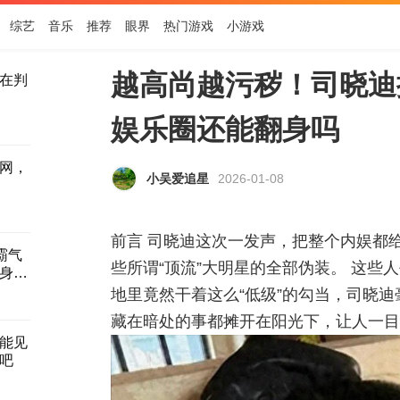
综艺
音乐
推荐
眼界
热门游戏
小游戏
越高尚越污秽！司晓迪
在判
娱乐圈还能翻身吗
网，
小吴爱追星
2026-01-08
前言 司晓迪这次一发声，把整个内娱都
霸气
些所谓“顶流”大明星的全部伪装。 这些
身材
地里竟然干着这么“低级”的勾当，司晓
藏在暗处的事都摊开在阳光下，让人一目
能见
吧