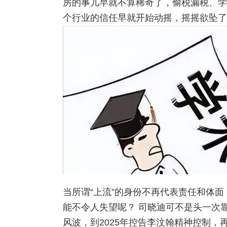
房的事儿早就不算稀奇了，偷税漏税、学
个行业的信任早就开始动摇，摇摇欲坠了
当所谓“上流”的身份不再代表责任和体
能不令人失望呢？ 司晓迪可不是头一次靠
风波，到2025年控告李汶翰精神控制