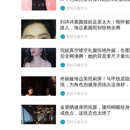
店！
爱娱乐趣生活
刘诗诗素颜接娃反差太大！憔悴被
路人，海边素颜照却惊艳全网
爱娱乐趣生活
倪妮真空镂空礼服惊艳外媒，生图
后全网沸腾：她的背是拿尺子量出
的！
爱娱乐趣生活
佟丽娅海边美照刷屏！马甲线若隐
现，为角色泡健身房练出这身材，
友：太狠了
爱娱乐趣生活
金晨晒健身照炫腹，腰间蝴蝶纹身
成焦点，这状态也太绝了
爱娱乐趣生活