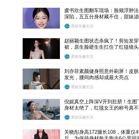
虞书欣生图翻车现场：脸颊浮肿法
深陷，五五分身材藏不住，甜妹滤
了一地
爱娱乐趣生活
赵丽颖生图状态杀疯了！剪短发穿
裙，原生脸硬生生扛住了红毯镜头
爱娱乐趣生活
刘亦菲素颜健身照意外刷屏！皮肤
发光，腰间肉感却成最大亮点
爱娱乐趣生活
倪妮真空上阵深V开到肚脐！生图
身材太绝了，红毯女王的称号真不
叫的
爱娱乐趣生活
关晓彤身高172腿长108，体重仅4
斤，为保持身材每天跑步6公里回