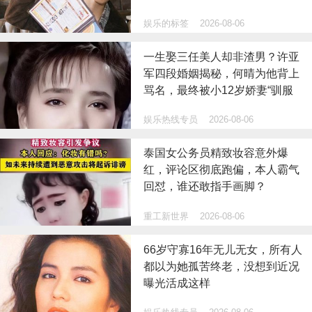
娱乐的标签
2026-08-06
一生娶三任美人却非渣男？许亚
军四段婚姻揭秘，何晴为他背上
骂名，最终被小12岁娇妻“驯服
娱乐热线专员
2026-08-06
泰国女公务员精致妆容意外爆
红，评论区彻底跑偏，本人霸气
回怼，谁还敢指手画脚？
重工新世界
2026-08-06
66岁守寡16年无儿无女，所有人
都以为她孤苦终老，没想到近况
曝光活成这样