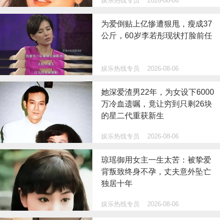
娱乐热线专员
2026-08-06
为爱倒贴上亿惨遭狠甩，瘦成37
公斤，60岁李若彤现状打脸前任
娱乐热线专员
2026-08-06
她深爱渣男22年，为女设下6000
万冷血遗嘱，竟让穷到只剩26块
的星二代重获新生
娱乐热线专员
2026-08-06
琼瑶御用女主一生太苦：被挚爱
背叛致终身不孕，丈夫意外坠亡
独居十年
娱乐热线专员
2026-08-06