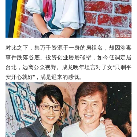
对比之下，集万千资源于一身的房祖名，却因涉毒
事件跌落谷底。投资创业屡屡碰壁，如今低调定居
台北，远离公众视野。成龙晚年坦言对子女“只剩平
安开心就好”，满是迟来的感慨。