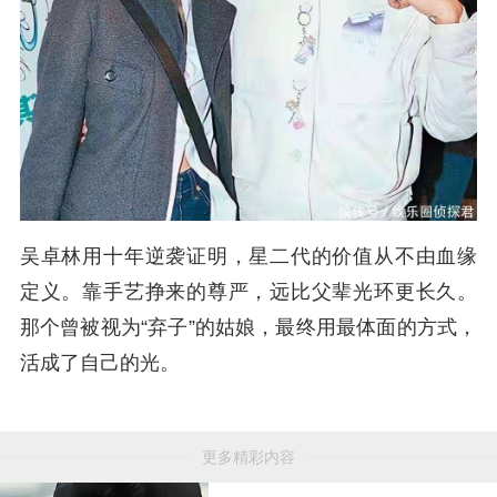
吴卓林用十年逆袭证明，星二代的价值从不由血缘
定义。靠手艺挣来的尊严，远比父辈光环更长久。
那个曾被视为“弃子”的姑娘，最终用最体面的方式，
活成了自己的光。
更多精彩内容