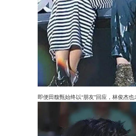
即便田馥甄始终以“朋友”回应，林俊杰