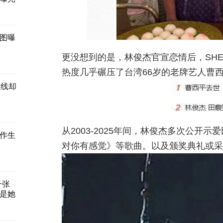
图曝
更没想到的是，林俊杰官宣恋情后，SH
热度几乎碾压了台湾66岁的老牌艺人曹
颈线却
从2003-2025年间，林俊杰多次公开
作生
对你有感觉》等歌曲。以及颁奖典礼或采
一张
是她