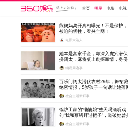
首页
明星
电影
电视
熊妈妈离开真相曝光！不是保护，
被迫的牺牲，看哭全网！
电影大达人
她本是富家千金，却深入虎穴潜伏
扮阔太，麻将桌上刺探军情，身份
何克希将军泪崩
细说周边事
百乐门阔太潜伏农村29年，舞裙藏
绝密情报，5岁孩子一句话让她落
社会生活新鲜事
锅炉工家的“懒婆娘”整天喝酒听戏
句“我和蔡锷拜过把子”，道破她曾
妓小凤仙
社会生活新鲜事