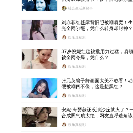
社会生活新鲜事
刘亦菲红毯露背旧照被嘲肩宽！生
光全网吵翻，凭什么转身却封神？
娱乐真精彩
37岁倪妮红毯被批用力过猛，肩
被全网夸爆，凭什么？
娱乐真精彩
张元英簪子舞画面太美不敢看！动
硬被嘲四不像，这是想黑红？
娱乐真精彩
安妮·海瑟薇还没演沙丘就火了？
合成照气质太绝，网友直呼选角该
娱乐真精彩