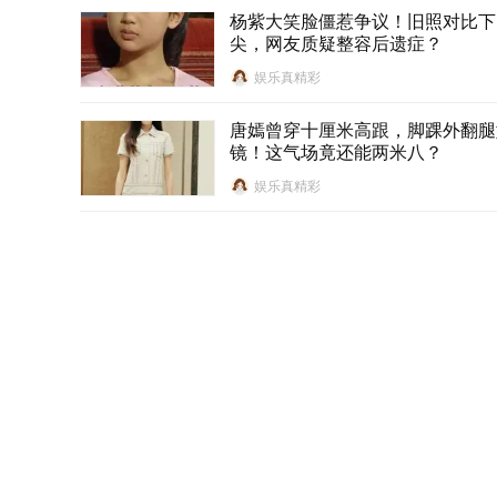
杨紫大笑脸僵惹争议！旧照对比下
尖，网友质疑整容后遗症？
娱乐真精彩
唐嫣曾穿十厘米高跟，脚踝外翻腿
镜！这气场竟还能两米八？
娱乐真精彩