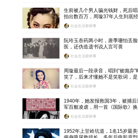
生前被几个男人骗光钱财，死后唱
拍出数百万，周璇37年人生到底
什么？
社会生活新鲜事
阮玲玉吞药两小时，唐季珊怕丢脸
医，还伪造遗书说人言可畏
社会生活新鲜事
周璇最后一段录音，唱到“被抛弃”
笑了，后来才懂她不是笑歌词，是
己
社会生活新鲜事
1940年，她发报救国3年，被捕后
军百般凌虐，用一首《国际歌》换
后一程
社会生活新鲜事
1952年上甘岭坑道，1名15岁最
俯身吸尿救排长，多年后电影原型