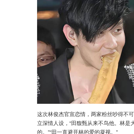
这次林俊杰官宣恋情，两家粉丝吵得不可
立深情人设，“田馥甄从来不鸟他。林是
的。”“田一直避开林的爱的凝视。”