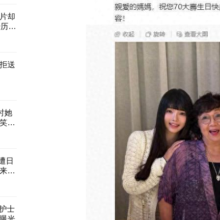
片却
经历了
拒送
时她
笑自
遭日
来最
美护士
曝光