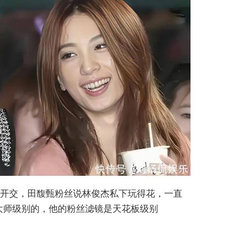
开交，田馥甄粉丝说林俊杰私下玩得花，一直
大师级别的，他的粉丝滤镜是天花板级别