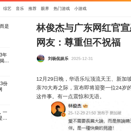
综艺
音乐
推荐
眼界
热门游戏
小游戏
林俊杰与广东网红官宣
而是
网友：尊重但不祝福
3年
刘杨侃娱乐
2025-12-31
揭晓
12月29日晚，华语乐坛顶流天王、新加
3份
亲70大寿之际，宣布即将迎娶一位24岁
网
这件事。有一点震惊和无语。
，一
是名