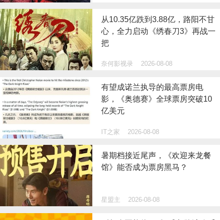
从10.35亿跌到3.88亿，路阳不甘
心，全力启动《绣春刀3》再战一
把
奈何影视录
2026-08-08
有望成诺兰执导的最高票房电
影，《奥德赛》全球票房突破10
亿美元
IT之家
2026-08-08
暑期档接近尾声，《欢迎来龙餐
馆》能否成为票房黑马？
星盟主
2026-08-08