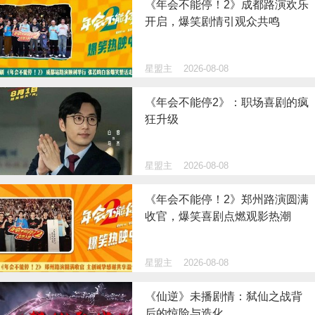
《年会不能停！2》成都路演欢乐
开启，爆笑剧情引观众共鸣
星盟主
2026-08-08
《年会不能停2》：职场喜剧的疯
狂升级
星盟主
2026-08-08
《年会不能停！2》郑州路演圆满
收官，爆笑喜剧点燃观影热潮
星盟主
2026-08-08
《仙逆》未播剧情：弑仙之战背
后的惊险与造化