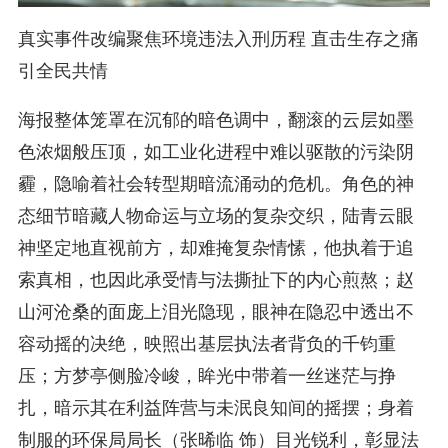
真实事件改编聚焦环境违法入刑历程 直击生存之痛
引全民共情
海报整体笼罩在沉郁的暗色调中，翻滚的云层如墨
色浓烟般压顶，如工业化进程中难以驱散的污染阴
霾，隐喻着社会转型期暗流涌动的危机。角色的神
态细节暗藏人物命运与立场的复杂交织，陆青云眼
神坚定地直视前方，却难掩复杂情愫，他执着于追
索真相，也因此承受情与法撕扯下的内心煎熬；赵
山河沧桑的面庞上泪光隐现，眼神在隐忍中透出不
容动摇的决绝，映照出基层执法者背负的千钧重
压；方梦亭侧脸冷峻，眸光中带着一丝迷茫与挣
扎，暗示其在利益阵营与未泯良知间的摇摆；身着
制服的环保局局长（张晞临 饰）目光锐利，彰显法