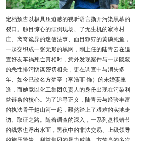
定档预告以极具压迫感的视听语言撕开污染黑幕的
裂口。触目惊心的倾倒现场、了无生机的寂冷村
庄、离奇诡异的迷信法事、面目狰狞的黄磷死鱼，
一起交织成一张无形的黑网，刚上任的陆青云在追
查好友车祸死亡真相时，意外发现案件与一起隐蔽
的恶性排污阴谋密切相关，更在调查中与消失多
年、如今已改名方梦亭（李浩菲 饰）的未婚妻重
逢，而她竟以化工集团负责人的身份出现在污染利
益链条的核心。为了追寻正义，陆青云与经验丰富
的执法骨干赵山河一起，毅然踏上了艰难的实地走
访、取证之路。随着调查的深入，一系列盘根错节
的线索也浮出水面，黑夜中的非法交易、上级领导
的施压警告、利益集团的暴力威胁，方梦亭的多次