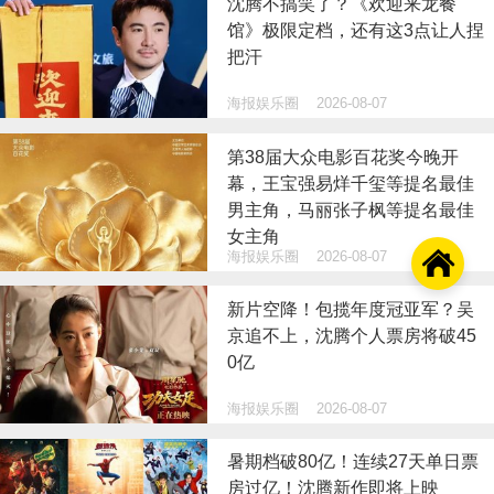
沈腾不搞笑了？《欢迎来龙餐
馆》极限定档，还有这3点让人捏
把汗
海报娱乐圈
2026-08-07
第38届大众电影百花奖今晚开
幕，王宝强易烊千玺等提名最佳
男主角，马丽张子枫等提名最佳
女主角
海报娱乐圈
2026-08-07

新片空降！包揽年度冠亚军？吴
京追不上，沈腾个人票房将破45
0亿
海报娱乐圈
2026-08-07
暑期档破80亿！连续27天单日票
房过亿！沈腾新作即将上映