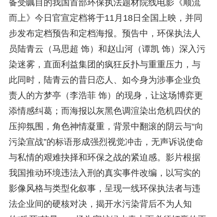
备受瞩目的我国首部环保执法题材院线电影《顺流
而上》今日官宣定档将于11月18日全国上映，并同
步发布定档预告和定档海报。预告中，环保执法人
员陆青云（马思超 饰）和赵山河（谭凯 饰）深入污
染迷雾，直面利益集团的疯狂反扑与重重压力，与
此同时，陆青云的昔日恋人、如今身为涉事企业负
责人的方梦亭（李浩菲 饰）的现身，让这场博弈更
添情感纠葛；而海报以灰黑色调渲染出危机四伏的
压抑氛围，角色神情凝重，背景中翻滚的阴云与“向
污染宣战”的标语形成强烈视觉冲击，无声诉说使命
与私情的艰难抉择和环保之战的紧迫感。影片根据
我国推动环境违法入刑的真实事件改编，以写实的
影像风格与类型化叙事，呈现一线环保执法者与违
法企业间的硬核对决，揭开水污染背后不为人知