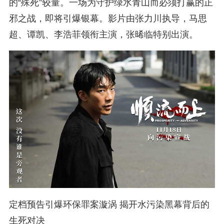
的“殊死”较量。一场为守护绿水青山而必须打赢的正
邪之战，即将引爆银幕。影片由张力川执导，马思
超、谭凯、李浩菲领衔主演，张晞临特别出演。
定档预告引爆环保罪案漩涡 揭开水污染黑幕背后的
生死对决