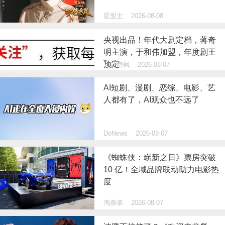
星盟主
2026-08-08
央视出品！年代大剧定档，蒋奇
明主演，于和伟加盟，年度剧王
预定
八卦南枫
2026-08-07
AI短剧、漫剧、恋综、电影、艺
人都有了，AI观众也不远了
DoNews
2026-08-07
《蜘蛛侠：崭新之日》票房突破
10 亿！全域品牌联动助力电影热
度
淘票票
2026-08-07