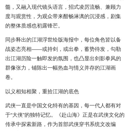
髓，又融入现代镜头语言，招式凌厉流畅、兼顾力
度与观赏性，为观众带来酣畅淋漓的沉浸感，剧集
的整体质感也初露锋芒。
同步释出的江湖浮世绘版海报中，每位角色皆以备
战姿态亮相——或持剑，或出拳，蓄势待发，勾勒
出江湖历险一触即发的氛围，也凸显出剑影拳风的
群像张力，铺陈出一幅热血与情义并存的江湖画
卷。
以义相知相聚，重拾江湖的底色
武侠一直是中国文化特有的基因，每一代人都有对
于“大侠”的独特记忆。《赴山海》正是在武侠文化的
传承中探索新路，作为首部武侠穿书系统文改编