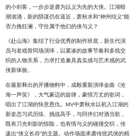
的小剑客，一步步逆袭为以义为先的大侠。江湖暗
潮汹涌，新的阴谋仍在逼近，萧秋水和“神州结义”能
否力挽狂澜，守住属于他们的侠与义？
《赴山海》集结了行业优秀的制作班底，新生代演
员与老戏骨同场演绎，以紧凑的故事节奏和多线交
织的人物关系，力求打造兼具真实感与艺术感的武
侠新体验。
在最新释出的开播物料中，成毅重新演绎金曲《沧
海一声笑》，大气豪迈的旋律，豪情万丈的歌词，
唱出了江湖的快意恩仇。MV中萧秋水以初入江湖的
新姿态习武历练、挑战高手，与同伴们对酒当歌，
既有刀光剑影的惊险，也有情与义的碰撞交织，传
递出“侠义长存”的主题。动作场面承袭传统武侠的精