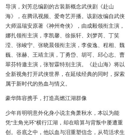
导演，刘芳总编剧的古装新概念武侠剧《赴山
海》，在腾讯视频、爱奇艺开播。该剧改编自武侠
大师温瑞安原著《神州奇侠》，由成毅领衔主演，
娜扎领衔主演，李凯馨、徐振轩、刘梦芮、丁笑
滢、张峻宁、张晓晨领衔主演，李俊逸、程相、魏
巍、张赫、王靖主演，丁勇岱、胡可、邱心志、曹
翠芬特邀主演，张智霖特别主演。《赴山海》将以
全新视角打开武侠世界，在延续经典的同时，探索
属于新时代的热血与情义。
豪华阵容携手，打造高燃江湖群像
少年肖明明意外化身小说主角萧秋水，本以为能
凭“主角光环”横行江湖，却在暗算与背叛中屡遭重
创。谷底之中，他以血与泪重塑信念，从苟活求生