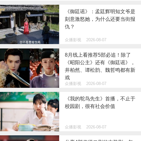
《御廷谣》：孟廷辉明知文爷是
刻意激怒她，为什么还要当街报
仇？
众播影视
2026-08-07
8月线上看推荐5部必追！除了
《昭阳公主》还有《御廷谣》，
井柏然、谭松韵、魏哲鸣都有新
戏
众播影视
2026-08-07
《我的鸵鸟先生》首播，不止于
校园剧，很有社会价值
众播影视
2026-08-07