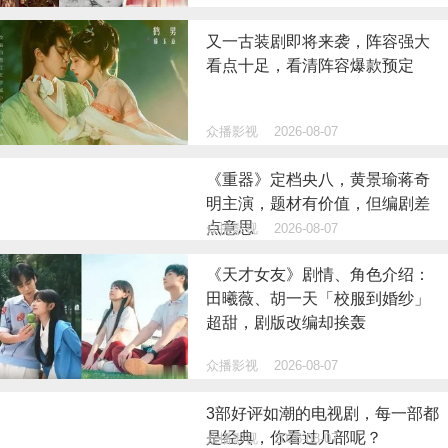
又一古装剧即将来袭，阵容强大
看点十足，看清阵容爆款预定
众播影视
2026-08-07
《重器》定档央八，黄景瑜蒋奇
明主演，题材有价值，但编剧差
点意思
众播影视
2026-08-07
《天才女友》剧情、角色介绍：
田曦薇、胡一天「校服到婚纱」
超甜，剧版改编却挨轰
众播影视
2026-08-07
3部好评如潮的电视剧，每一部都
是经典，你看过几部呢？
众播影视
2026-08-07