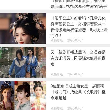
《雀骨》阵容乍看混搭，细品全
是门道，扒扒这几位主演的“底子”
海报娱乐圈
2026-08-07
《昭阳公主》好看吗？孔雪儿化
身黑莲花公主，搭档李宏毅从一
夜情缘走向权谋虐恋，6大线上看
亮点！
众播影视
2026-08-07
又一新剧开播成黑马，全员都是
实力派演员，阵容强大值得熬夜
追
众播影视
2026-08-07
9位配角演成主角女星！赵丽颖
《老九门》成经典《长歌行》至
今难超越
众播影视
2026-08-07