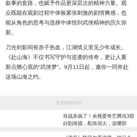
叙事的套路，也赋予作品更深层次的精神力量。观
众既能在观剧过程中体验紧张刺激的剧情爽感，也
能从角色的思考与选择中体悟到武侠精神的历久弥
新。
刀光剑影间有赤子热血，江湖情义里见少年成长。
《赴山海》不仅书写守护与逆袭的传奇，更让人重
新点燃心底的“武侠梦”。9月11日起，邀你一同奔赴
这场山海之约。
更多精彩内容
肖战杀疯了！央视爱奇艺腾讯3部
好剧将播，配角强大，追哪部
海报娱乐圈
2026-08-07