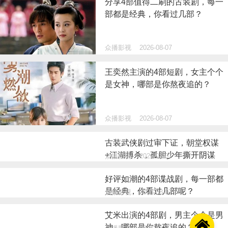
分享4部值得二刷的古装剧，每一
部都是经典，你看过几部？
众播影视
2026-08-07
王奕然主演的4部短剧，女主个个
是女神，哪部是你熬夜追的？
众播影视
2026-08-07
古装武侠剧过审下证，朝堂权谋
+江湖搏杀，孤胆少年撕开阴谋
众播影视
2026-08-07
好评如潮的4部谍战剧，每一部都
是经典，你看过几部呢？
众播影视
2026-08-07
艾米出演的4部剧，男主个个是男

神，哪部是你熬夜追的？