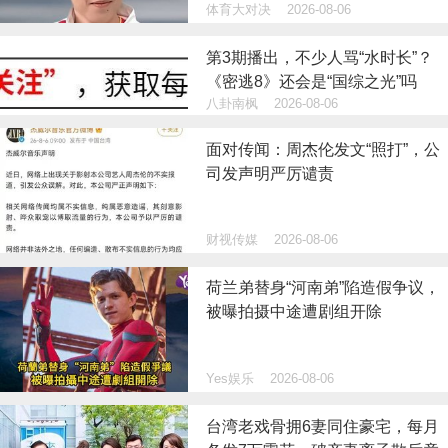
体育大对决
2026-08-06
第3期播出，不少人骂“水时长”？
《密逃8》还会是“国综之光”吗
八卦南枫
2026-08-06
面对传闻：周杰伦发文“照打”，公
司发声明严厉谴责
财视传媒
2026-08-06
荷兰弟替身“河南弟”陷造假争议，
被曝拍摄中途遭剧组开除
Yes娱乐
2026-08-06
台湾老戏骨拥6妻同住豪宅，每月