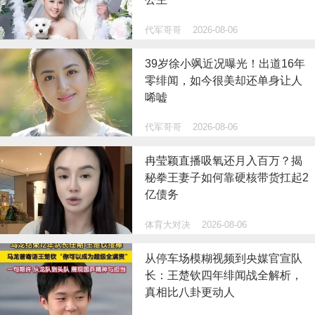
代军哥哥
2026-08-06
39岁徐小飒近况曝光！出道16年
零绯闻，如今很美却还单身让人
唏嘘
代军哥哥
2026-08-06
冉莹颖直播吸氧还月入百万？揭
秘拳王妻子如何靠硬核带货扛起2
亿债务
体育大对决
2026-08-06
从停车场模糊视频到央媒官宣队
长：王楚钦四年绯闻战全解析，
真相比八卦更动人