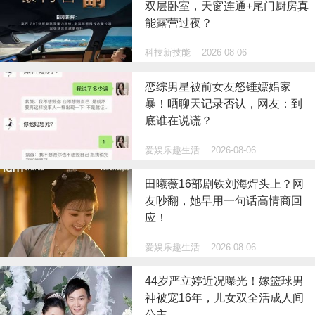
双层卧室，天窗连通+尾门厨房真
能露营过夜？
科技新技能
2026-08-06
恋综男星被前女友怒锤嫖娼家
暴！晒聊天记录否认，网友：到
底谁在说谎？
爱娱乐趣生活
2026-08-06
田曦薇16部剧铁刘海焊头上？网
友吵翻，她早用一句话高情商回
应！
爱娱乐趣生活
2026-08-06
44岁严立婷近况曝光！嫁篮球男
神被宠16年，儿女双全活成人间
公主