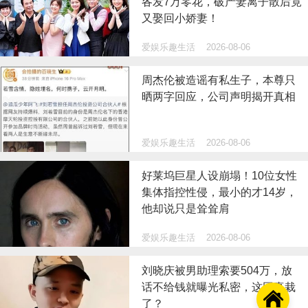
各发7万零花，破产妻离子散后竟
又娶回小娇妻！
爱娱乐趣生活
2026-08-06
周杰伦被造谣有私生子，本尊只
晒两字回应，公司声明揭开真相
爱娱乐趣生活
2026-08-06
好莱坞巨星人设崩塌！10位女性
集体指控性侵，最小的才14岁，
他却说只是耸耸肩
爱娱乐趣生活
2026-08-06
刘晓庆被男助理索要504万，放
话不给钱就曝光私密，这回真栽

了？