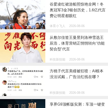
谷爱凌红裙游船照惊艳全网！冬
奥冠军3金3银创历史，1.6亿代言
费让明星都眼红
体育小飞人
2026-08-06
从敷尔佳签王曼昱到洛神雪选王
辰浩，体育营销正悄悄转向‘功能
契合型’代言
科技新技能
2026-08-06
方桃子代言美瞳被狂喷：AI根本
没法试戴，广告法红线在哪？
科技新技能
2026-08-06
享界G9顶帐版实测：车顶一键变