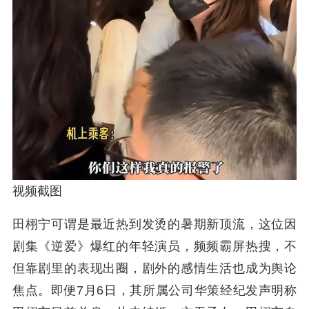
视频截图
田栩宁可谓是最近热到发烫的暑期新顶流，这位因
剧集《逆爱》爆红的年轻演员，频频霸屏热搜，不
但靠剧里的表现出圈，剧外的感情生活也成为舆论
焦点。即便7月6日，其所属公司华策经纪发声明称