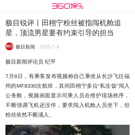
极目锐评丨田栩宁粉丝被指闯机舱追
星，顶流男星要有约束引导的担当
极目新闻
2025-7-9
极目新闻评论员 纪平
7月8日，有乘客发布视频称自己乘坐从长沙飞往福
州的MF8330次航班，其间田栩宁多位“私生饭”闯入
公务舱，视频画面显示司乘人员在维护现场秩序，
不断强调飞机还没停，要求闯入机舱人员坐下，但
粉丝依然不断涌入。