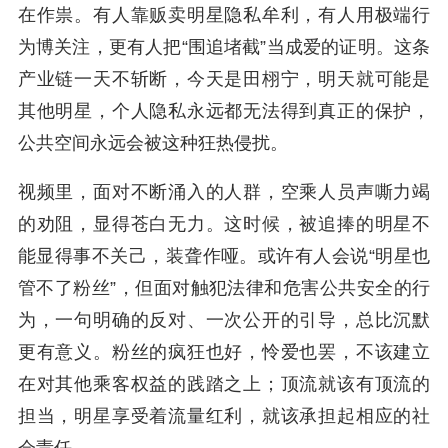
在作祟。有人靠贩卖明星隐私牟利，有人用极端行
为博关注，更有人把“围追堵截”当成爱的证明。这条
产业链一天不斩断，今天是田栩宁，明天就可能是
其他明星，个人隐私永远都无法得到真正的保护，
公共空间永远会被这种狂热侵扰。
视频里，面对不断涌入的人群，空乘人员声嘶力竭
的劝阻，显得苍白无力。这时候，被追捧的明星不
能显得事不关己，装聋作哑。或许有人会说“明星也
管不了粉丝”，但面对触犯法律和危害公共安全的行
为，一句明确的反对、一次公开的引导，总比沉默
更有意义。粉丝的疯狂也好，怜爱也罢，不该建立
在对其他乘客权益的践踏之上；顶流就该有顶流的
担当，明星享受着流量红利，就该承担起相应的社
会责任。