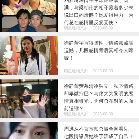
刘嘉玲深情半生却始终缺了圆
满，与梁朝伟的相守藏着多少未
说出口的遗憾？她爱得用力，为
何总在感情里反复受伤？
明星吐槽八卦
2026-08-09
徐静蕾字写得随性，情路却藏满
遗憾，几段感情背后真相令人唏
嘘！
明星吐槽八卦
2026-08-09
徐静蕾荧幕清冷独立，私下情路
却卑微拧巴？与佟大为黎明的恋
情真相曝光，为何总在对的人面
前退缩？
明星吐槽八卦
2026-08-09
周迅从不官宣却总被全网看见，
七段情缘后她终于活成了自己？