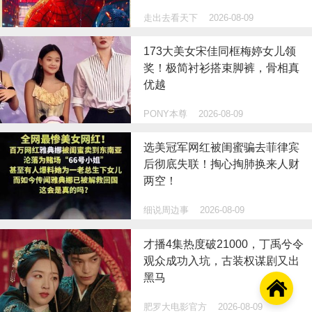
走出去看天下
2026-08-09
173大美女宋佳同框梅婷女儿领
奖！极简衬衫搭束脚裤，骨相真
优越
PONY本尊
2026-08-09
选美冠军网红被闺蜜骗去菲律宾
后彻底失联！掏心掏肺换来人财
两空！
细说周边事
2026-08-09
才播4集热度破21000，丁禹兮令
观众成功入坑，古装权谋剧又出
黑马

肥罗大电影官方
2026-08-09