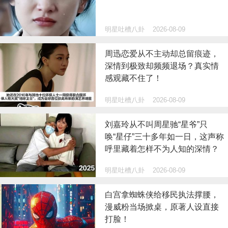
明星吐槽八卦
2026-08-09
周迅恋爱从不主动却总留痕迹，
深情到极致却频频退场？真实情
感观藏不住了！
明星吐槽八卦
2026-08-09
刘嘉玲从不叫周星驰“星爷”只
唤“星仔”三十多年如一日，这声称
呼里藏着怎样不为人知的深情？
明星吐槽八卦
2026-08-09
白宫拿蜘蛛侠给移民执法撑腰，
漫威粉当场掀桌，原著人设直接
打脸！