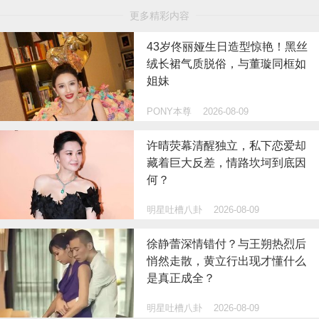
更多精彩内容
43岁佟丽娅生日造型惊艳！黑丝
绒长裙气质脱俗，与董璇同框如
姐妹
PONY本尊
2026-08-09
许晴荧幕清醒独立，私下恋爱却
藏着巨大反差，情路坎坷到底因
何？
明星吐槽八卦
2026-08-09
徐静蕾深情错付？与王朔热烈后
悄然走散，黄立行出现才懂什么
是真正成全？
明星吐槽八卦
2026-08-09