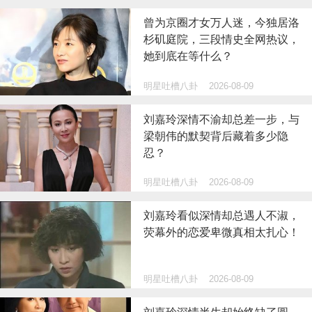
曾为京圈才女万人迷，今独居洛
杉矶庭院，三段情史全网热议，
她到底在等什么？
明星吐槽八卦
2026-08-09
刘嘉玲深情不渝却总差一步，与
梁朝伟的默契背后藏着多少隐
忍？
明星吐槽八卦
2026-08-09
刘嘉玲看似深情却总遇人不淑，
荧幕外的恋爱卑微真相太扎心！
明星吐槽八卦
2026-08-09