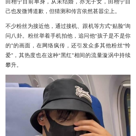
田栩宁目前单身，从未结婚，亦无子女，田栩宁自
己也发微博道歉，但猜测和传言依然甚嚣尘上。
不少粉丝为接近他，通过接机、跟机等方式“贴脸”询
问八卦。粉丝举着手机拍他，追问他“孩子是不是你
的”的画面，在网络疯传，还引发众多其他粉丝“怜
爱”，其热度也在这种“黑红”相间的流量漩涡中持续
攀升。