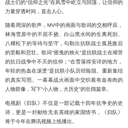
战士们的“信仰之光”在风雪中屹立与回荡，让信仰的
力量穿透时间，直击人心。
随着周深的歌声，MV中的画面与歌词的交相呼应，
林海雪原中的不屈不挠、白山黑水间的生离死别、
八棵松下的等待与坚守，勾勒出抗联战士孤悬敌后
的坚毅和悲壮。歌词“摇曳的烛火”是抗联战士在艰苦
的抗日战争中不灭的信仰；“在雪落得安详的地方，
年轻的热血在滚烫”是抗联小队历经险阻、重新集结
的真实写照。一幕幕战火画面中交织着有血有肉的
人物群像，写下“小人物，大历史”的壮阔篇章。
电视剧《归队》不仅是一部记载十四年抗争史的史
诗，更是一封献给无名英雄的家国情书，《归队》
将于今年在腾讯视频上线播出。