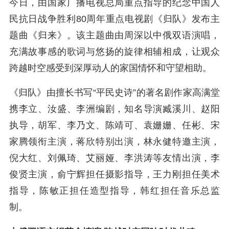
今日，由国家广播电视总局重点指导的纪念中国人
民抗日战争胜利80周年重点电视剧《归队》发布主
题曲《归来》。该主题曲由周深以中俄双语演唱，
充满故事感的歌词与悠扬的旋律相辅相成，让观众
跨越时空感受到深厚动人的家国情怀和守望相助。
《归队》由擅长书写“平民史诗”的著名剧作家高满堂
携李立、汝盛、李洲编剧，知名导演臧溪川、赵阳
执导，胡军、李乃文、陈靖可、袁姗姗、任彬、宋
家腾领衔主演，蒋欣特别出演，林永健特邀主演，
倪大红、刘佩琦、艾丽娅、李洪涛等友情出演，李
俊贤主演，俞宁辉担任摄影指导，王力刚担任美术
指导，陈敏正担任造型指导，韩红担任音乐总监
制。