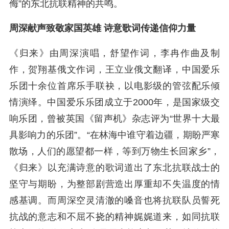
侮”的东北抗联精神的共鸣。
周深献声致敬家国英雄 诗意歌词传递信仰力量
《归来》由周深演唱，舒望作词，李冉作曲及制
作，贺翔基俄文作词，王立业俄文翻译，中国爱乐
乐团十余位首席乐手联袂，以电影级的管弦配乐倾
情演绎。中国爱乐乐团成立于2000年，是国家级交
响乐团，曾被英国《留声机》杂志评为“世界十大最
具影响力的乐团”。“在林海中谁守着边疆，期盼严寒
散场，人们的愿望都一样，等到万物生长回家乡”，
《归来》以充满诗意的歌词道出了东北抗联战士的
坚守与期盼，为整部剧营造出厚重却不失温度的情
感基调。而周深空灵清澈的嗓音也将抗联队员誓死
抗战的意志和不屈不挠的精神娓娓道来，如同抗联