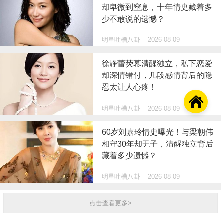
却卑微到窒息，十年情史藏着多
少不敢说的遗憾？
明星吐槽八卦
2026-08-09
徐静蕾荧幕清醒独立，私下恋爱
却深情错付，几段感情背后的隐
忍太让人心疼！

明星吐槽八卦
2026-08-09
60岁刘嘉玲情史曝光！与梁朝伟
相守30年却无子，清醒独立背后
藏着多少遗憾？
明星吐槽八卦
2026-08-09
点击查看更多>