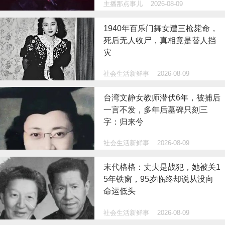
主播那点事儿
2026-08-09
1940年百乐门舞女遭三枪毙命，
死后无人收尸，真相竟是替人挡
灾
社会生活新鲜事
2026-08-09
台湾文静女教师潜伏6年，被捕后
一言不发，多年后墓碑只刻三
字：归来兮
社会生活新鲜事
2026-08-09
末代格格：丈夫是战犯，她被关1
5年铁窗，95岁临终却说从没向
命运低头
社会生活新鲜事
2026-08-09