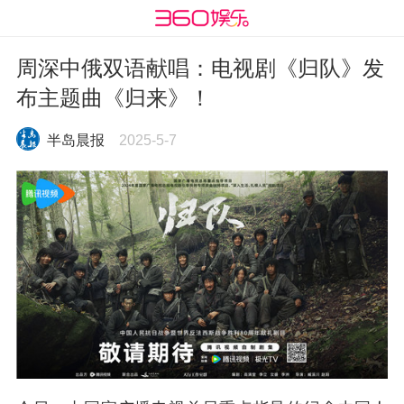
周深中俄双语献唱：电视剧《归队》发
布主题曲《归来》！
半岛晨报
2025-5-7