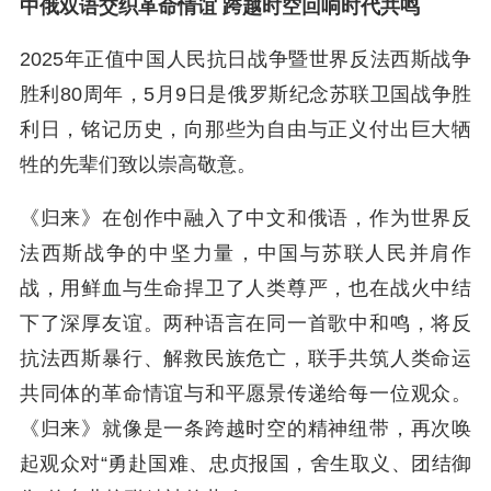
中俄双语交织革命情谊 跨越时空回响时代共鸣
2025年正值中国人民抗日战争暨世界反法西斯战争
胜利80周年，5月9日是俄罗斯纪念苏联卫国战争胜
利日，铭记历史，向那些为自由与正义付出巨大牺
牲的先辈们致以崇高敬意。
《归来》在创作中融入了中文和俄语，作为世界反
法西斯战争的中坚力量，中国与苏联人民并肩作
战，用鲜血与生命捍卫了人类尊严，也在战火中结
下了深厚友谊。两种语言在同一首歌中和鸣，将反
抗法西斯暴行、解救民族危亡，联手共筑人类命运
共同体的革命情谊与和平愿景传递给每一位观众。
《归来》就像是一条跨越时空的精神纽带，再次唤
起观众对“勇赴国难、忠贞报国，舍生取义、团结御