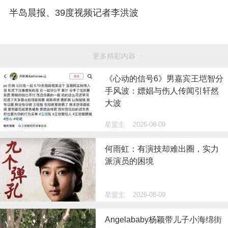
半岛晨报、39度视频记者李洪波
更多精彩内容
《心动的信号6》男嘉宾王垲智分
手风波：嫖娼与伤人传闻引轩然
大波
星盟主
2026-08-09
何雨虹：有演技却难出圈，实力
派演员的困境
星盟主
2026-08-09
Angelababy杨颖带儿子小海绵街