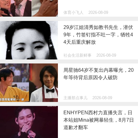
体育小飞人
2026-08-09
29岁江姐清秀如教书先生，潜伏
9年，竹签钉指不吐一字，牺牲4
4天后重庆解放
社会生活新鲜事
2026-08-09
周星驰64岁不复出内幕曝光，20
年等待背后原因令人破防
主播那点事儿
2026-08-09
ENHYPEN西村力直播失言，日
本站姐Mina被网暴轻生，8月7日
道歉才翻车