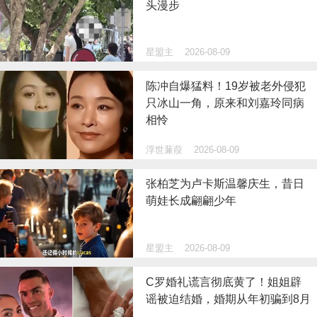
头漫步
星盟主
2026-08-09
陈冲自爆猛料！19岁被老外侵犯
只冰山一角，原来和刘嘉玲同病
相怜
浮世蒹葭
2026-08-09
张柏芝为卢卡斯温馨庆生，昔日
萌娃长成翩翩少年
星盟主
2026-08-09
C罗婚礼谎言彻底黄了！姐姐辟
谣被迫结婚，婚期从年初骗到8月