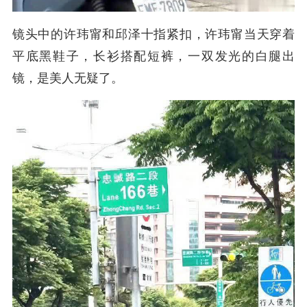
镜头中的
许玮甯和邱泽十指紧扣，许玮甯当天穿着
平底黑鞋子，长衫搭配短裤，一双发光的白腿出
镜，是美人无疑了。