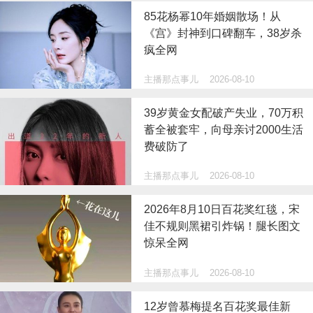
85花杨幂10年婚姻散场！从
《宫》封神到口碑翻车，38岁杀
疯全网
主播那点事儿
2026-08-10
39岁黄金女配破产失业，70万积
蓄全被套牢，向母亲讨2000生活
费破防了
主播那点事儿
2026-08-10
2026年8月10日百花奖红毯，宋
佳不规则黑裙引炸锅！腿长图文
惊呆全网
主播那点事儿
2026-08-10
12岁曾慕梅提名百花奖最佳新