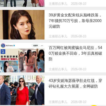
主播那点事儿
2026-08-10
39岁黄金女配朱锐从巅峰跌落，
7年骚扰70万亏损，靠母亲2000
元破防
主播那点事儿
2026-08-10
百万网红被闺蜜骗去马尼拉，54
0万赎金换不回命，3年后真相破
防
主播那点事儿
2026-08-10
43岁安妮海瑟薇孕肚走红毯，穿
碎钻礼服大方展露，全网破防
主播那点事儿
2026-08-10