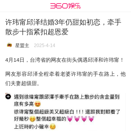
许玮甯邱泽结婚3年仍甜如初恋，牵手
散步十指紧扣超恩爱
星盟主
2025-4-14
4月14日，台湾省的网友在街头偶遇邱泽和许玮甯！
网友形容
邱泽全程牵着老婆许玮甯的手在路上，他
们夫妻超级甜。