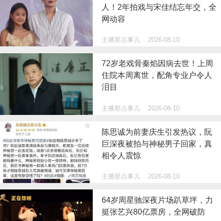
人！2年拍戏与宋佳结忘年交，全
网动容
主播那点事儿
2026-08-10
72岁老戏骨秦焰因病去世！上周
住院本周离世，配角专业户令人
泪目
主播那点事儿
2026-08-10
陈思诚为前妻庆生引发热议，阮
巨深夜被拍与神秘男子回家，真
相令人震惊
主播那点事儿
2026-08-10
64岁周星驰深夜片场趴草坪，力
挺张艺兴80亿票房，全网破防