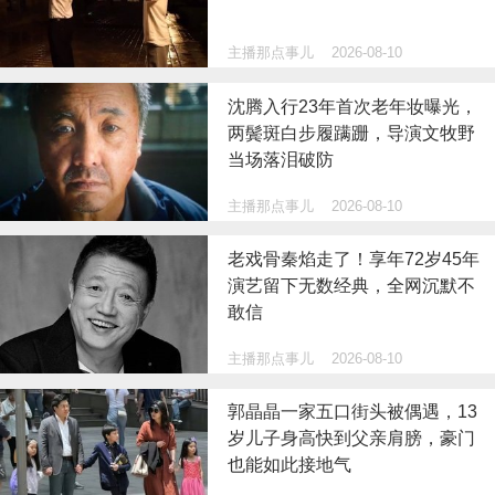
主播那点事儿
2026-08-10
沈腾入行23年首次老年妆曝光，
两鬓斑白步履蹒跚，导演文牧野
当场落泪破防
主播那点事儿
2026-08-10
老戏骨秦焰走了！享年72岁45年
演艺留下无数经典，全网沉默不
敢信
主播那点事儿
2026-08-10
郭晶晶一家五口街头被偶遇，13
岁儿子身高快到父亲肩膀，豪门
也能如此接地气