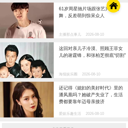

61岁周星驰片场跟张艺兴学跳
舞，反差萌到惊呆众人
主播那点事儿
2026-08-10
这回对亲儿子冷漠、照顾王菲女
儿的谢霆锋，和张柏芝彻底“切割”
海报娱乐圈
2026-08-10
还记得《媳妇的美好时代》里的
潘凤凰吗？她破产失业了，生活
费都要靠年迈母亲接济
爱娱乐趣生活
2026-08-10