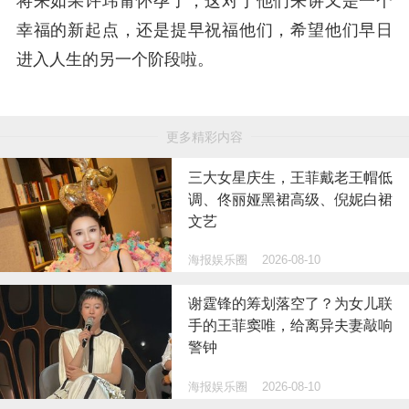
将来如果
许玮甯怀孕了，这对于他们来讲又是一个
幸福的新起点，还是提早祝福他们，希望他们早日
进入人生的另一个阶段啦。
更多精彩内容
三大女星庆生，王菲戴老王帽低
调、佟丽娅黑裙高级、倪妮白裙
文艺
海报娱乐圈
2026-08-10
谢霆锋的筹划落空了？为女儿联
手的王菲窦唯，给离异夫妻敲响
警钟
海报娱乐圈
2026-08-10