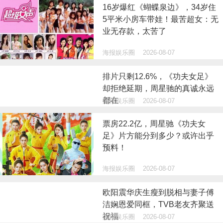
16岁爆红《蝴蝶泉边》，34岁住
5平米小房车带娃！最苦超女：无
业无存款，太苦了
海报娱乐圈
2026-08-07
排片只剩12.6%，《功夫女足》
却拒绝延期，周星驰的真诚永远
都在
海报娱乐圈
2026-08-07
票房22.2亿，周星驰《功夫女
足》片方能分到多少？或许出乎
预料！
海报娱乐圈
2026-08-07
欧阳震华庆生瘦到脱相与妻子傅
洁娴恩爱同框，TVB老友齐聚送
祝福
海报娱乐圈
2026-08-07