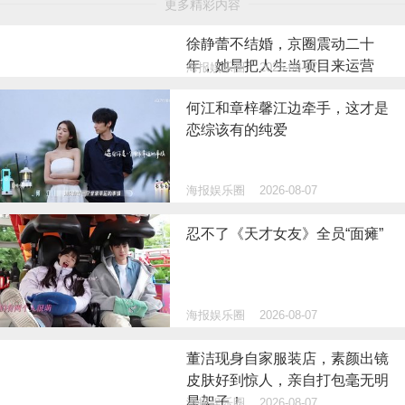
更多精彩内容
徐静蕾不结婚，京圈震动二十
年，她早把人生当项目来运营
海报娱乐圈
2026-08-07
何江和章梓馨江边牵手，这才是
恋综该有的纯爱
海报娱乐圈
2026-08-07
忍不了《天才女友》全员“面瘫”
海报娱乐圈
2026-08-07
董洁现身自家服装店，素颜出镜
皮肤好到惊人，亲自打包毫无明
星架子！
海报娱乐圈
2026-08-07