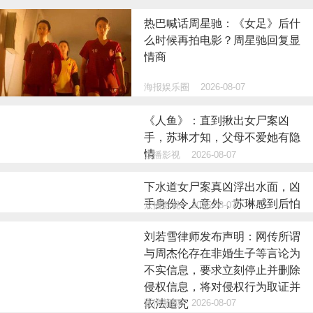
热巴喊话周星驰：《女足》后什
么时候再拍电影？周星驰回复显
情商
海报娱乐圈
2026-08-07
《人鱼》：直到揪出女尸案凶
手，苏琳才知，父母不爱她有隐
情
众播影视
2026-08-07
下水道女尸案真凶浮出水面，凶
手身份令人意外，苏琳感到后怕
众播影视
2026-08-07
刘若雪律师发布声明：网传所谓
与周杰伦存在非婚生子等言论为
不实信息，要求立刻停止并删除
侵权信息，将对侵权行为取证并
逐浪新闻
2026-08-07
依法追究