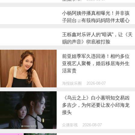
小杨阿姨停播真相曝光！并非孩
子回台，有筱梅妈妈陪伴太暖心
海报娱乐圈
2026-08-07
王栎鑫对乐评人的“暗讽”，让《天
赐的声音》彻底被打脸
海报娱乐圈
2026-08-07
前亚姐季军久违回港！相约多位
亚视艺人聚餐，婚后移居海外生
活富贵
海报娱乐圈
2026-08-07
《乌云之上》白小蕙明知交易凶
多吉少，为何还要让发小邱海龙
接头
众播影视
2026-08-07