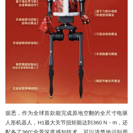
据悉，作为全球首款能完成原地空翻的全尺寸电驱
人形机器人，H1最大关节扭矩能达到360 N・m，还
配备了360°全景深度感知技术，可以清楚地识别周