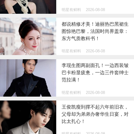
明星有鲜料
2026-08-08
都说精修才美！迪丽热巴黑裙生
图惊艳巴黎，法国时尚界盖章：
东方气质教科书！
明星有鲜料
2026-08-08
李现生图两副面孔！一边西装皱
巴卡粉显疲惫，一边三件套绅士
范拉满！
明星有鲜料
2026-08-08
王俊凯瘦到撑不起六年前旧衣，
父母却为弟弟办奢华生日宴，对
比太扎心！
明星有鲜料
2026-08-08