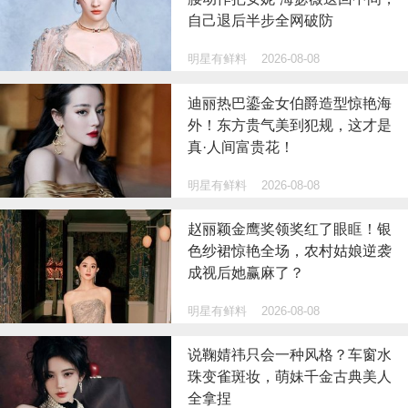
自己退后半步全网破防
明星有鲜料
2026-08-08
迪丽热巴鎏金女伯爵造型惊艳海
外！东方贵气美到犯规，这才是
真·人间富贵花！
明星有鲜料
2026-08-08
赵丽颖金鹰奖领奖红了眼眶！银
色纱裙惊艳全场，农村姑娘逆袭
成视后她赢麻了？
明星有鲜料
2026-08-08
说鞠婧祎只会一种风格？车窗水
珠变雀斑妆，萌妹千金古典美人
全拿捏