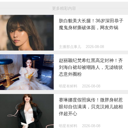
更多精彩内容
肤白貌美大长腿！36岁深田恭子
魔鬼身材撕破体面，网友炸锅
主播那点事儿
2026-08-08
赵丽颖纪梵希红黑高定封神！齐
刘海白裙却被嘲路人，无滤镜状
态意外圈粉
明星有鲜料
2026-08-08
赛琳娜度假照疯传！微胖身材惹
眼却自信满满，贝克汉姆儿媳相
伴超开心
明星有鲜料
2026-08-08