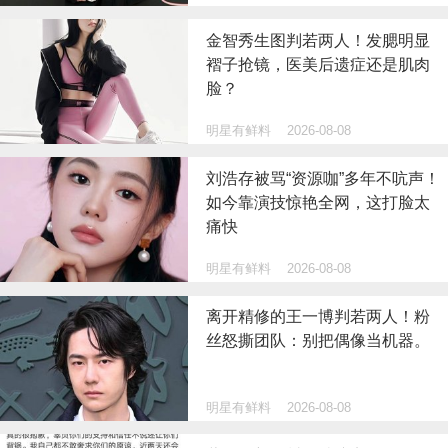
金智秀生图判若两人！发腮明显
褶子抢镜，医美后遗症还是肌肉
脸？
明星有鲜料
2026-08-08
刘浩存被骂“资源咖”多年不吭声！
如今靠演技惊艳全网，这打脸太
痛快
明星有鲜料
2026-08-08
离开精修的王一博判若两人！粉
丝怒撕团队：别把偶像当机器。
明星有鲜料
2026-08-08