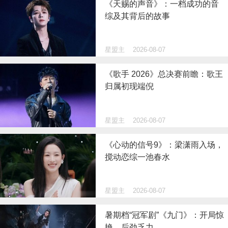
《天赐的声音》：一档成功的音
综及其背后的故事
星盟主
2026-08-07
《歌手 2026》总决赛前瞻：歌王
归属初现端倪
星盟主
2026-08-07
《心动的信号9》：梁潇雨入场，
搅动恋综一池春水
星盟主
2026-08-07
暑期档“冠军剧”《九门》：开局惊
艳，后劲乏力