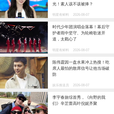
光！素人该不该被捧？
明星有鲜料
2026-08-07
时代少年团演唱会落幕！幕后守
护者雨中坚守、为轮椅歌迷开
道，太戳心了
明星有鲜料
2026-08-07
陈伟霆因一盘水果冲上热搜！吃
席人最怕的散席信号让他当场破
防
娱乐推送员
2026-08-07
李宇春旅综首秀，《向野的我
们》辛芷蕾高叶倪妮齐聚