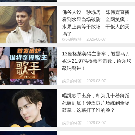
佛爷人设一秒塌房！陈伟霆直播
看到水果当场破防，全网笑疯：
水果上桌等于散场，干饭人的天
塌了
娱乐的标签
2026-08-07
13座格莱美得主翻车，被黑马万
妮达21.97%得票率击败，给乐坛
敲响警钟！
娱乐的标签
2026-08-07
唱跳歌手出身，却为几十秒舞蹈
死磕到底！钟汉良片场练到全场
鼓掌，这幕打了谁的脸？
娱乐的标签
2026-08-07