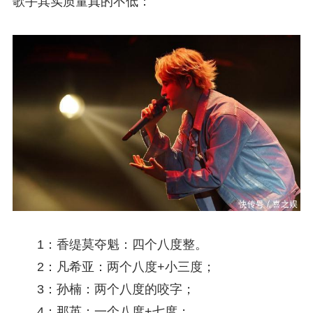
歌手其实质量真的不低：
1：香缇莫夺魁：四个八度整。
2：凡希亚：两个八度+小三度；
3：孙楠：两个八度的咬字；
4：那英：一个八度+七度；