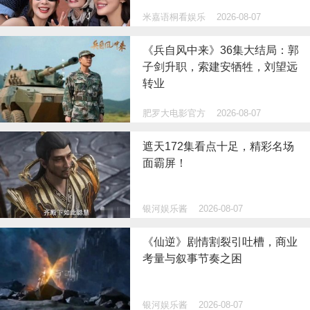
米嘉语桐看娱乐
2026-08-07
《兵自风中来》36集大结局：郭
子剑升职，索建安牺牲，刘望远
转业
肥罗大电影官方
2026-08-07
遮天172集看点十足，精彩名场
面霸屏！
银河娱乐酱
2026-08-07
《仙逆》剧情割裂引吐槽，商业
考量与叙事节奏之困
银河娱乐酱
2026-08-07