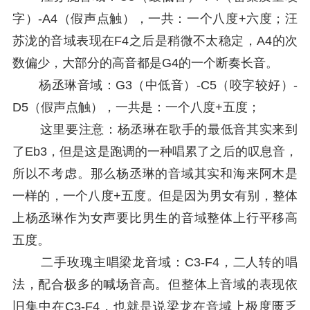
字）-A4（假声点触），一共：一个八度+六度；汪
苏泷的音域表现在F4之后是稍微不太稳定，A4的次
数偏少，大部分的高音都是G4的一个断奏长音。
杨丞琳音域：G3（中低音）-C5（咬字较好）-
D5（假声点触），一共是：一个八度+五度；
这里要注意：杨丞琳在歌手的最低音其实来到
了Eb3，但是这是跑调的一种唱累了之后的叹息音，
所以不考虑。那么杨丞琳的音域其实和海来阿木是
一样的，一个八度+五度。但是因为男女有别，整体
上杨丞琳作为女声要比男生的音域整体上行平移高
五度。
二手玫瑰主唱梁龙音域：C3-F4，二人转的唱
法，配合极多的喊场音高。但整体上音域的表现依
旧集中在C3-F4，也就是说梁龙在音域上极度匮乏