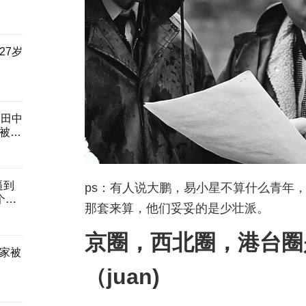
27岁
岁田中
被狠
逼到
ps：有人说大鹏，易小星不算什么青年，大
个
那套来算，他们妥妥的是少壮派。
京圈，西北圈，港台圈
家被
（juan)