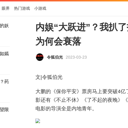
眼界
热门游戏
小游戏
内娱“大跃进”？我扒
的妖
为何会衰落
如嫣
令狐伯光
2023-03-23
文|令狐伯光
？药
大鹏的《保你平安》票房马上要突破4亿
影还有《不止不休》《了不起的夜晚》《
电影的导演全是内地青年。
望限