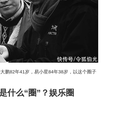
鹏82年41岁，易小星84年38岁，以这个圈子
是什么“圈”？娱乐圈