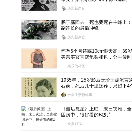
历史新声音
肠子塞回去，死也要死在主峰上！
副连长的最后冲锋
历史新声音
怀孕6个月还踩10cm恨天高！39
美奈实官宣嫁龟梨和也，分手传闻
狠打脸
娱乐的标签
1935年，25岁影后阮玲玉被流言
吞药，死后几十里送葬，只留下4
字：人言可畏
社会生活新鲜事
《最后孤屋》上映，末日灾难，全
困房中，很好看的B级片
众播影视