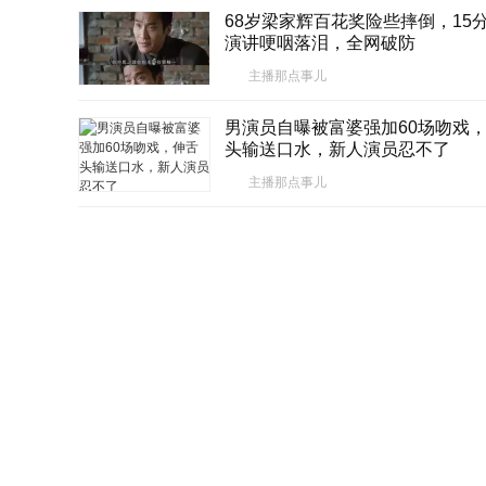
68岁梁家辉百花奖险些摔倒，15
演讲哽咽落泪，全网破防
主播那点事儿
男演员自曝被富婆强加60场吻戏
头输送口水，新人演员忍不了
主播那点事儿