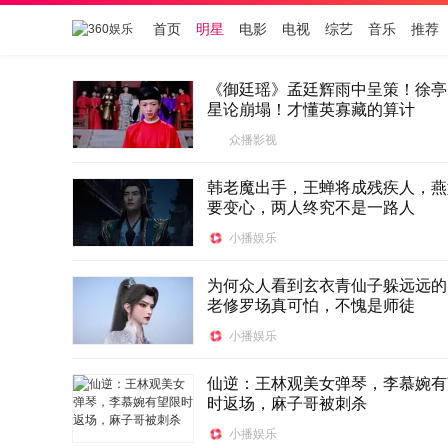
首页
明星
电影
电视
综艺
音乐
推荐
《御廷瑶》孟廷辉雨中呈策！徐亭
星论崩塌！才懂英寡藏的算计
众播影视
韩老魔出手，王蝉将成残疾人，燕
要变心，两人终究不是一路人
小播娱乐
为何众人看到玄衣青仙子躲远远的
老修罗场真可怕，不愧是师徒
小播娱乐
仙逆：王林观美女弹琴，李慕婉有
时返场，麻子哥被刺杀
小播娱乐