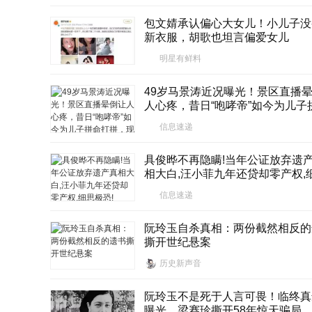
包文婧承认偏心大女儿！小儿子没
新衣服，胡歌也坦言偏爱女儿
明星有鲜料
49岁马景涛近况曝光！景区直播
人心疼，昔日“咆哮帝”如今为儿子
打拼，现在还好吗？
信息速递
具俊晔不再隐瞒!当年公证放弃遗
相大白,汪小菲九年还贷却零产权,
极恐!
信息速递
阮玲玉自杀真相：两份截然相反的
撕开世纪悬案
历史新声音
阮玲玉不是死于人言可畏！临终真
曝光，梁赛珍撕开58年惊天骗局